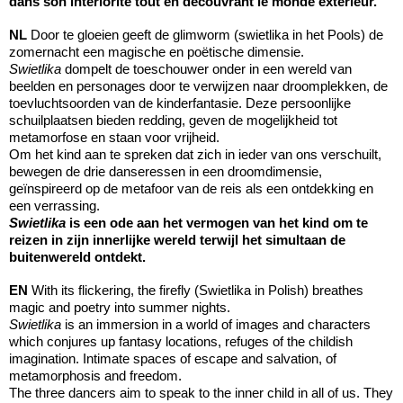
dans son intériorité tout en découvrant le monde extérieur.
NL
Door te gloeien geeft de glimworm (swietlika in het Pools) de
zomernacht een magische en poëtische dimensie.
Swietlika
dompelt de toeschouwer onder in een wereld van
beelden en personages door te verwijzen naar droomplekken, de
toevluchtsoorden van de kinderfantasie. Deze persoonlijke
schuilplaatsen bieden redding, geven de mogelijkheid tot
metamorfose en staan voor vrijheid.
Om het kind aan te spreken dat zich in ieder van ons verschuilt,
bewegen de drie danseressen in een droomdimensie,
geïnspireerd op de metafoor van de reis als een ontdekking en
een verrassing.
Swietlika
is een ode aan het vermogen van het kind om te
reizen in zijn innerlijke wereld terwijl het simultaan de
buitenwereld ontdekt.
EN
With its flickering, the firefly (Swietlika in Polish) breathes
magic and poetry into summer nights.
Swietlika
is an immersion in a world of images and characters
which conjures up fantasy locations, refuges of the childish
imagination. Intimate spaces of escape and salvation, of
metamorphosis and freedom.
The three dancers aim to speak to the inner child in all of us. They