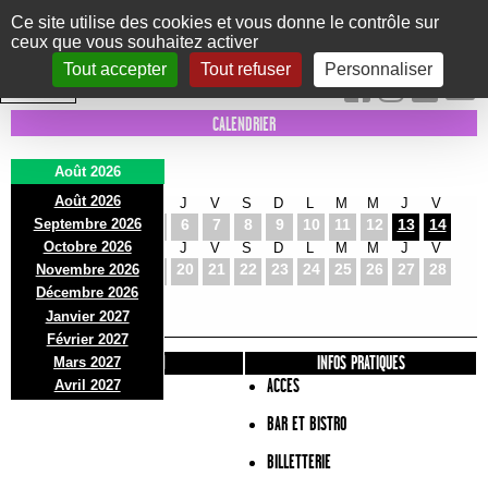
Panneau de gestion des cookies
Ce site utilise des cookies et vous donne le contrôle sur
ceux que vous souhaitez activer
Le Marni
CONCERTS
DANSE/CIRQUE
THÉÂTRE
KIDS
EXPOS
EVENTS
Tout accepter
Tout refuser
Personnaliser
INTRA MUROS
CALENDRIER
Août 2026
Août 2026
S
D
L
M
M
J
V
S
D
L
M
M
J
V
Septembre 2026
1
2
3
4
5
6
7
8
9
10
11
12
13
14
Octobre 2026
S
D
L
M
M
J
V
S
D
L
M
M
J
V
15
16
17
18
19
20
21
22
23
24
25
26
27
28
Novembre 2026
S
D
L
Décembre 2026
29
30
31
Janvier 2027
Février 2027
PRÉSENTATION
INFOS PRATIQUES
Mars 2027
ACCES
Avril 2027
BAR ET BISTRO
BILLETTERIE