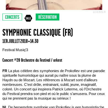
(c) D.R/G.R
CONCERTS
RÉSERVATION
SYMPHONIE CLASSIQUE (FR)
1ER JUILLET 2018 • 14:30
Festival Musiq’3
Concert #28 Orchestre du Festival / orkest
FR
La plus célèbre des symphonies de Prokofiev est une parodie
spirituelle humoristique qui aurait pu naître sous la plume de
Haydn ou de Mozart. Les références à Mozart sont d’ailleurs
nombreuses. C’est drôle, entrainant, subtil, jeune, imaginatif,
coloré. Un concert qui inspirera Patrick Leterme, où l’Orchestre
du Festival prendra son pied et où le public s’amusera. Pour ceux
qui ne prennent pas la musique au sérieux !
NL
De beroemdste symfonie van Prokofiev is een humoristische,