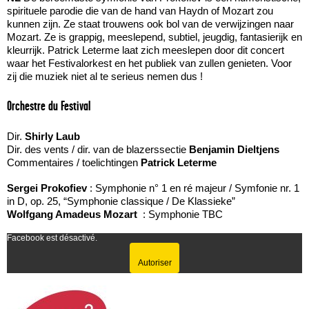
spirituele parodie die van de hand van Haydn of Mozart zou
kunnen zijn. Ze staat trouwens ook bol van de verwijzingen naar
Mozart. Ze is grappig, meeslepend, subtiel, jeugdig, fantasierijk en
kleurrijk. Patrick Leterme laat zich meeslepen door dit concert
waar het Festivalorkest en het publiek van zullen genieten. Voor
zij die muziek niet al te serieus nemen dus !
Orchestre du Festival
Dir.
Shirly Laub
Dir. des vents / dir. van de blazerssectie
Benjamin Dieltjens
Commentaires / toelichtingen
Patrick Leterme
Sergei Prokofiev
: Symphonie n° 1 en ré majeur / Symfonie nr. 1
in D, op. 25, “Symphonie classique / De Klassieke”
Wolfgang Amadeus Mozart
: Symphonie TBC
Facebook est désactivé.
Autoriser