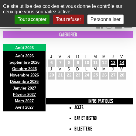
Panneau de gestion des cookies
Ce site utilise des cookies et vous donne le contrôle sur
ceux que vous souhaitez activer
Le Marni
CONCERTS
DANSE/CIRQUE
THÉÂTRE
KIDS
EXPOS
EVENTS
Tout accepter
Tout refuser
Personnaliser
INTRA MUROS
CALENDRIER
Août 2026
Août 2026
S
D
L
M
M
J
V
S
D
L
M
M
J
V
Septembre 2026
1
2
3
4
5
6
7
8
9
10
11
12
13
14
Octobre 2026
S
D
L
M
M
J
V
S
D
L
M
M
J
V
15
16
17
18
19
20
21
22
23
24
25
26
27
28
Novembre 2026
S
D
L
Décembre 2026
29
30
31
Janvier 2027
Février 2027
PRÉSENTATION
INFOS PRATIQUES
Mars 2027
ACCES
Avril 2027
BAR ET BISTRO
BILLETTERIE