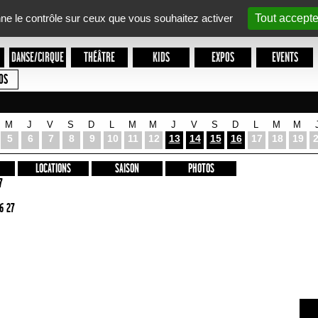
nne le contrôle sur ceux que vous souhaitez activer
Tout accepte
DANSE/CIRQUE
THÉÂTRE
KIDS
EXPOS
EVENTS
OS
M
J
V
S
D
L
M
M
J
V
S
D
L
M
M
5
6
7
8
9
10
11
12
13
14
15
16
17
18
19
LOCATIONS
SAISON
PHOTOS
7
6 27