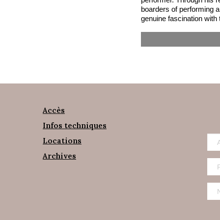
boarders of performing an
genuine fascination with 
Accès
Infos techniques
Locations
Archives