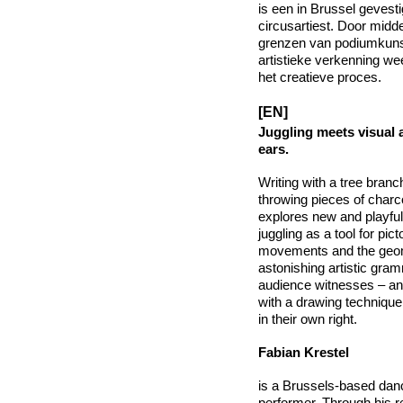
is een in Brussel gevest
circusartiest. Door midd
grenzen van podiumkunst
artistieke verkenning we
het creatieve proces.
[EN]
Juggling meets visual a
ears.
Writing with a tree branc
throwing pieces of charc
explores new and playful
juggling as a tool for pic
movements and the geome
astonishing artistic gr
audience witnesses – and 
with a drawing technique.
in their own right.
Fabian Krestel
is a Brussels-based danc
performer. Through his 