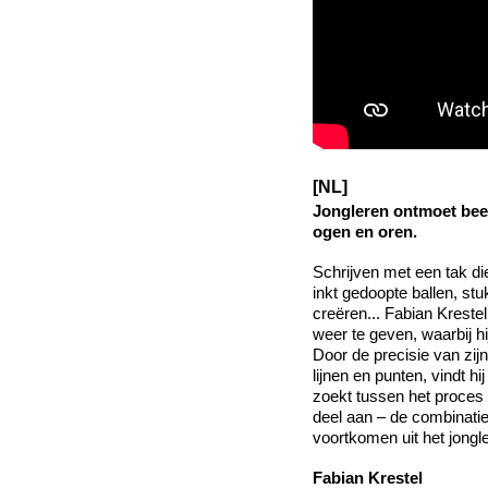
[NL]
Jongleren ontmoet bee
ogen en oren.
Schrijven met een tak die
inkt gedoopte ballen, st
creëren... Fabian Krest
weer te geven, waarbij h
Door de precisie van zi
lijnen en punten, vindt h
zoekt tussen het proces 
deel aan – de combinati
voortkomen uit het jong
Fabian Krestel