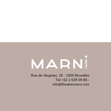
Rue de Vergnies, 25 - 1050 Bruxelles
Tél +32 2 639 09 80
-
info@theatremarni.com