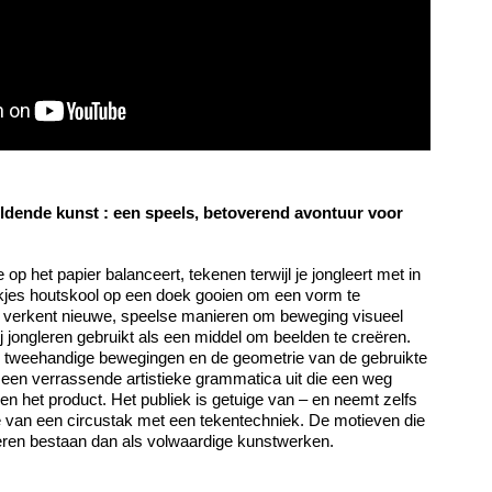
ldende kunst : een speels, betoverend avontuur voor
 op het papier balanceert, tekenen terwijl je jongleert met in
ukjes houtskool op een doek gooien om een vorm te
el verkent nieuwe, speelse manieren om beweging visueel
ij jongleren gebruikt als een middel om beelden te creëren.
jn tweehandige bewegingen en de geometrie van de gebruikte
ij een verrassende artistieke grammatica uit die een weg
en het product. Het publiek is getuige van – en neemt zelfs
e van een circustak met een tekentechniek. De motieven die
leren bestaan dan als volwaardige kunstwerken.