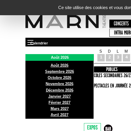
Panneau de gestion des cookies
Ce site utilise des cookies et vous do
CONCERTS
INTRA MUR
Calendrier
S
D
L
M
Le Marni
1
2
3
4
Août 2026
Août 2026
PRÉSENTATION
INFOS PRATIQUES
PUBLICS
Septembre 2026
ACCES
ECOLES SECONDAIRES 26/2
Octobre 2026
Novembre 2026
BAR ET BISTRO
SPECTACLES EN JOURNÉE 2
Décembre 2026
BILLETTERIE
Janvier 2027
Février 2027
Mars 2027
Avril 2027
EXPOS