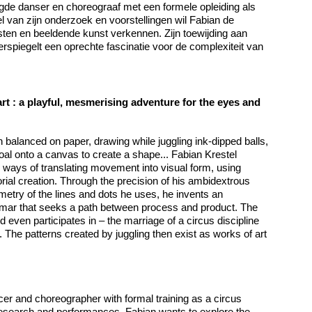
igde danser en choreograaf met een formele opleiding als
el van zijn onderzoek en voorstellingen wil Fabian de
en en beeldende kunst verkennen. Zijn toewijding aan
erspiegelt een oprechte fascinatie voor de complexiteit van
rt : a playful, mesmerising adventure for the eyes and
h balanced on paper, drawing while juggling ink-dipped balls,
oal onto a canvas to create a shape... Fabian Krestel
 ways of translating movement into visual form, using
torial creation. Through the precision of his ambidextrous
try of the lines and dots he uses, he invents an
ammar that seeks a path between process and product. The
even participates in – the marriage of a circus discipline
 The patterns created by juggling then exist as works of art
er and choreographer with formal training as a circus
research and performances, Fabian wants to explore the