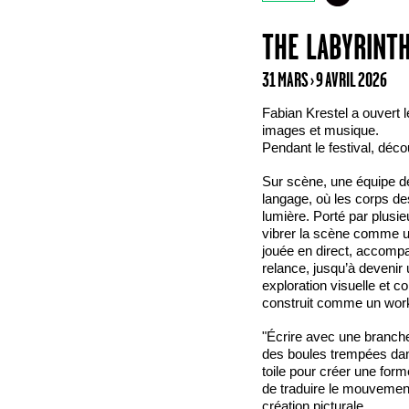
THE LABYRINT
31 MARS › 9 AVRIL 2026
Fabian Krestel a ouvert 
images et musique.
Pendant le festival, déc
Sur scène, une équipe de
langage, où les corps d
lumière. Porté par plusieu
vibrer la scène comme un
jouée en direct, accompa
relance, jusqu’à devenir 
exploration visuelle et c
construit comme un work
"Écrire avec une branche 
des boules trempées dan
toile pour créer une fo
de traduire le mouvement 
création picturale.