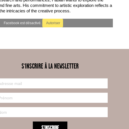
d fine arts. His commitment to artistic exploration reflects a
the intricacies of the creative process.
Facebook est désactivé.
Autoriser
S'INSCRIRE À LA NEWSLETTER