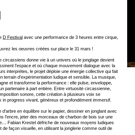
H
le
D Festival
avec une performance de 3 heures entre cirque,
ouvrez les oeuvres créées sur place le 31 mars !
 circassiens donne vie à un univers où le jonglage devient
essinent l’espace et où chaque mouvement dialogue avec la
rs interprètes, le projet déploie une énergie collective qui fait
 terrain d’expérimentation ludique et sensible. La musique,
gne et transforme la performance : elle pulse, enveloppe,
un partenaire à part entière. Entre virtuosité circassienne,
omposition sonore, cette création à plusieurs voix se
 in progress vivant, généreux et profondément immersif.
d’arbre en équilibre sur le papier, dessiner en jonglant avec
s l’encre, jeter des morceaux de charbon de bois sur une
rme… Fabian Krestel défriche de nouveaux moyens ludiques
de façon visuelle, en utilisant la jonglerie comme outil de