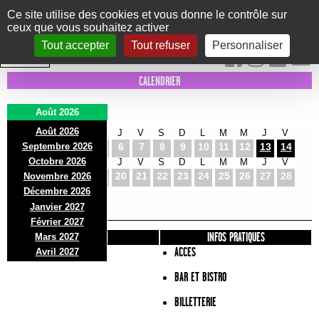
Panneau de gestion des cookies
Ce site utilise des cookies et vous donne le contrôle sur
ceux que vous souhaitez activer
Le Marni
CONCERTS
DANSE/CIRQUE
THÉÂTRE
KIDS
EXPOS
EVENTS
Tout accepter
Tout refuser
Personnaliser
INTRA MUROS
CALENDRIER
Août 2026
Août 2026
S
D
L
M
M
J
V
S
D
L
M
M
J
V
Septembre 2026
1
2
3
4
5
6
7
8
9
10
11
12
13
14
Octobre 2026
S
D
L
M
M
J
V
S
D
L
M
M
J
V
15
16
17
18
19
20
21
22
23
24
25
26
27
28
Novembre 2026
S
D
L
Décembre 2026
29
30
31
Janvier 2027
Février 2027
PRÉSENTATION
INFOS PRATIQUES
Mars 2027
ACCES
Avril 2027
BAR ET BISTRO
BILLETTERIE