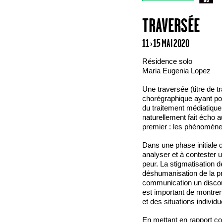
TRAVERSÉE
11 › 15 MAI 2020
Résidence solo
Maria Eugenia Lopez
Une traversée (titre de t
chorégraphique ayant pour
du traitement médiatique
naturellement fait écho 
premier : les phénomène
Dans une phase initiale 
analyser et à contester u
peur. La stigmatisation 
déshumanisation de la p
communication un discour
est important de montrer 
et des situations individ
En mettant en rapport co