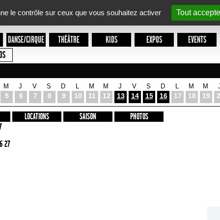
nne le contrôle sur ceux que vous souhaitez activer
Tout accepte
DANSE/CIRQUE
THÉÂTRE
KIDS
EXPOS
EVENTS
OS
M
J
V
S
D
L
M
M
J
V
S
D
L
M
M
5
6
7
8
9
10
11
12
13
14
15
16
17
18
19
LOCATIONS
SAISON
PHOTOS
7
6 27