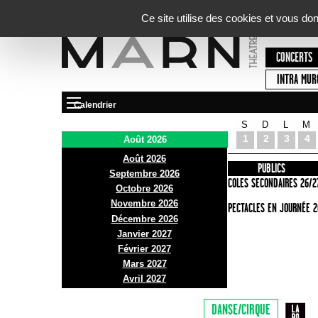
Panneau de gestion des cookies
Ce site utilise des cookies et vous do
CONCERTS
INTRA MUR
Calendrier
S
D
L
M
Le Marni
1
2
3
4
Août 2026
Août 2026
PRÉSENTATION
INFOS PRATIQUES
PUBLICS
Septembre 2026
ACCES
ECOLES SECONDAIRES 26/2
Octobre 2026
Novembre 2026
BAR ET BISTRO
SPECTACLES EN JOURNÉE 2
Décembre 2026
BILLETTERIE
Janvier 2027
Février 2027
Mars 2027
Avril 2027
DANSE/CIRQUE