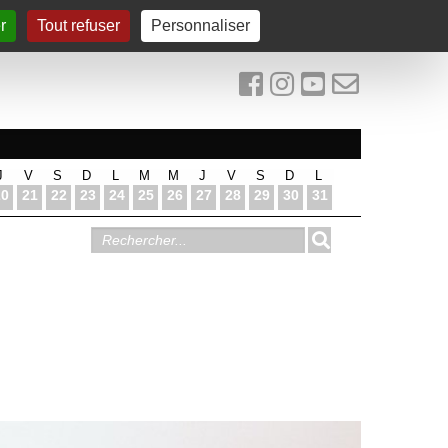
r
Tout refuser
Personnaliser
J
V
S
D
L
M
M
J
V
S
D
L
20
21
22
23
24
25
26
27
28
29
30
31