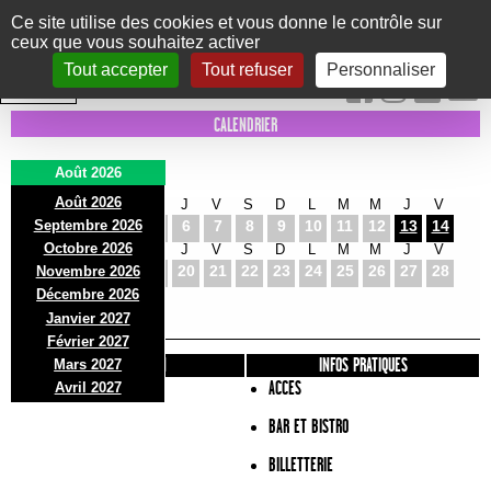
Panneau de gestion des cookies
Ce site utilise des cookies et vous donne le contrôle sur
ceux que vous souhaitez activer
Le Marni
CONCERTS
DANSE/CIRQUE
THÉÂTRE
KIDS
EXPOS
EVENTS
Tout accepter
Tout refuser
Personnaliser
INTRA MUROS
CALENDRIER
Août 2026
Août 2026
S
D
L
M
M
J
V
S
D
L
M
M
J
V
Septembre 2026
1
2
3
4
5
6
7
8
9
10
11
12
13
14
Octobre 2026
S
D
L
M
M
J
V
S
D
L
M
M
J
V
15
16
17
18
19
20
21
22
23
24
25
26
27
28
Novembre 2026
S
D
L
Décembre 2026
29
30
31
Janvier 2027
Février 2027
PRÉSENTATION
INFOS PRATIQUES
Mars 2027
ACCES
Avril 2027
BAR ET BISTRO
BILLETTERIE