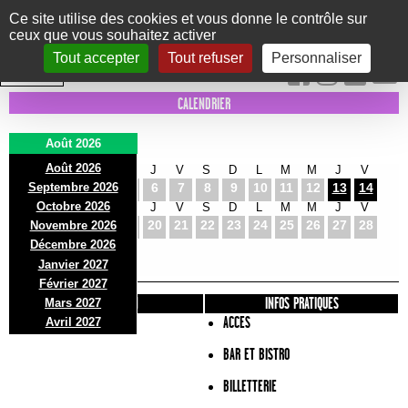
Panneau de gestion des cookies
Ce site utilise des cookies et vous donne le contrôle sur
ceux que vous souhaitez activer
Le Marni
CONCERTS
DANSE/CIRQUE
THÉÂTRE
KIDS
EXPOS
EVENTS
Tout accepter
Tout refuser
Personnaliser
INTRA MUROS
CALENDRIER
Août 2026
Août 2026
S
D
L
M
M
J
V
S
D
L
M
M
J
V
Septembre 2026
1
2
3
4
5
6
7
8
9
10
11
12
13
14
Octobre 2026
S
D
L
M
M
J
V
S
D
L
M
M
J
V
15
16
17
18
19
20
21
22
23
24
25
26
27
28
Novembre 2026
S
D
L
Décembre 2026
29
30
31
Janvier 2027
Février 2027
PRÉSENTATION
INFOS PRATIQUES
Mars 2027
ACCES
Avril 2027
BAR ET BISTRO
BILLETTERIE