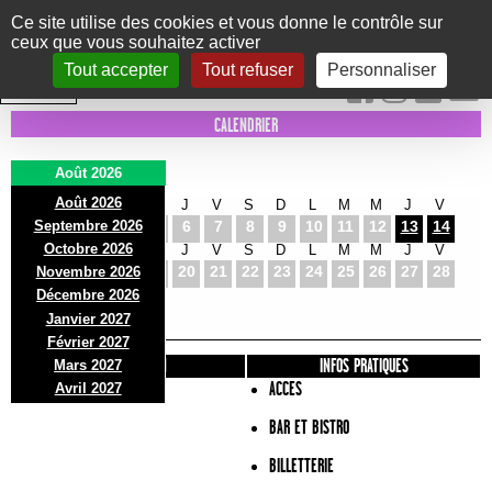
Panneau de gestion des cookies
Ce site utilise des cookies et vous donne le contrôle sur
ceux que vous souhaitez activer
Le Marni
CONCERTS
DANSE/CIRQUE
THÉÂTRE
KIDS
EXPOS
EVENTS
Tout accepter
Tout refuser
Personnaliser
INTRA MUROS
CALENDRIER
Août 2026
Août 2026
S
D
L
M
M
J
V
S
D
L
M
M
J
V
Septembre 2026
1
2
3
4
5
6
7
8
9
10
11
12
13
14
Octobre 2026
S
D
L
M
M
J
V
S
D
L
M
M
J
V
15
16
17
18
19
20
21
22
23
24
25
26
27
28
Novembre 2026
S
D
L
Décembre 2026
29
30
31
Janvier 2027
Février 2027
PRÉSENTATION
INFOS PRATIQUES
Mars 2027
ACCES
Avril 2027
BAR ET BISTRO
BILLETTERIE