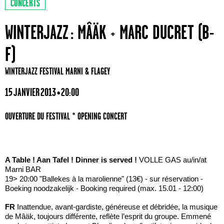
CONCERTS
WINTERJAZZ : MÂÄK + MARC DUCRET (B-
IMG/jpg/picto-resto__45px-2.jpg
F)
WINTERJAZZ FESTIVAL MARNI & FLAGEY
15 JANVIER 2013 • 20:00
OUVERTURE DU FESTIVAL * OPENING CONCERT
A Table ! Aan Tafel ! Dinner is served !
VOLLE GAS au/in/at
Marni BAR
19> 20:00 "Ballekes à la marolienne" (13€) - sur réservation -
Boeking noodzakelijk - Booking required (max. 15.01 - 12:00)
FR
Inattendue, avant-gardiste, généreuse et débridée, la musique
de Mâäk, toujours différente, reflète l’esprit du groupe. Emmené