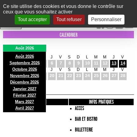
Panneau de gestion des cookies
Ce site utilise des cookies et vous donne le contrôle sur
ceux que vous souhaitez activer
Le Marni
CONCERTS
DANSE/CIRQUE
THÉÂTRE
KIDS
EXPOS
EVENTS
Tout accepter
Tout refuser
Personnaliser
INTRA MUROS
CALENDRIER
Août 2026
Août 2026
S
D
L
M
M
J
V
S
D
L
M
M
J
V
Septembre 2026
1
2
3
4
5
6
7
8
9
10
11
12
13
14
Octobre 2026
S
D
L
M
M
J
V
S
D
L
M
M
J
V
15
16
17
18
19
20
21
22
23
24
25
26
27
28
Novembre 2026
S
D
L
Décembre 2026
29
30
31
Janvier 2027
Février 2027
PRÉSENTATION
INFOS PRATIQUES
Mars 2027
ACCES
Avril 2027
BAR ET BISTRO
BILLETTERIE