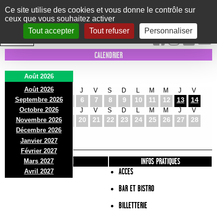
Panneau de gestion des cookies
Ce site utilise des cookies et vous donne le contrôle sur
ceux que vous souhaitez activer
Le Marni
CONCERTS
DANSE/CIRQUE
THÉÂTRE
KIDS
EXPOS
EVENTS
Tout accepter
Tout refuser
Personnaliser
INTRA MUROS
CALENDRIER
Août 2026
Août 2026
S
D
L
M
M
J
V
S
D
L
M
M
J
V
Septembre 2026
1
2
3
4
5
6
7
8
9
10
11
12
13
14
Octobre 2026
S
D
L
M
M
J
V
S
D
L
M
M
J
V
15
16
17
18
19
20
21
22
23
24
25
26
27
28
Novembre 2026
S
D
L
Décembre 2026
29
30
31
Janvier 2027
Février 2027
PRÉSENTATION
INFOS PRATIQUES
Mars 2027
ACCES
Avril 2027
BAR ET BISTRO
BILLETTERIE