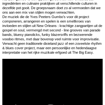
ingrediënten en culinaire praktijken uit verschillende culturen in
dezelfde pot gooit. De groepsnaam doet zo al vermoeden dat we
ons aan een mix van stijlen mogen verwachten.
De muziek die de Yves Peeters Gumbo’s voor dit project
componeren, arrangeren en spelen is een smeltkroes van
invloeden en stijlen uit New Orleans : krachtige zangpartijen uit de
gospel en soul, vermengd met second ­‐ line grooves van parade
bands, bluesy pianolicks, funky blazersriffs en bezwerende
voodoo ritmes, met daar bovenop veel ruimte voor improvisatie.
Verwacht geen traditionele dixieland jazz of een zoveelste rhythm
& blues cover project, maar een persoonlijke en hedendaagse
interpretatie van het rijke muzikale erfgoed uit The Big Easy.