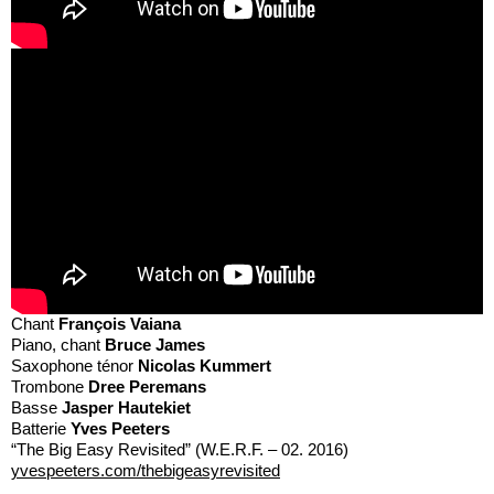
Chant
François Vaiana
Piano, chant
Bruce James
Saxophone ténor
Nicolas Kummert
Trombone
Dree Peremans
Basse
Jasper Hautekiet
Batterie
Yves Peeters
“The Big Easy Revisited” (W.E.R.F. – 02. 2016)
yvespeeters.com/thebigeasyrevisited