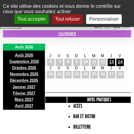
Panneau de gestion des cookies
Ce site utilise des cookies et vous donne le contrôle sur
ceux que vous souhaitez activer
Le Marni
CONCERTS
DANSE/CIRQUE
THÉÂTRE
KIDS
EXPOS
EVENTS
Tout accepter
Tout refuser
Personnaliser
INTRA MUROS
CALENDRIER
Août 2026
Août 2026
S
D
L
M
M
J
V
S
D
L
M
M
J
V
Septembre 2026
1
2
3
4
5
6
7
8
9
10
11
12
13
14
Octobre 2026
S
D
L
M
M
J
V
S
D
L
M
M
J
V
15
16
17
18
19
20
21
22
23
24
25
26
27
28
Novembre 2026
S
D
L
Décembre 2026
29
30
31
Janvier 2027
Février 2027
PRÉSENTATION
INFOS PRATIQUES
Mars 2027
ACCES
Avril 2027
BAR ET BISTRO
BILLETTERIE