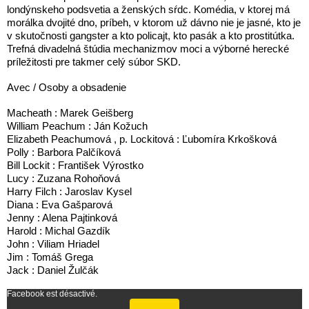
londýnskeho podsvetia a ženských sŕdc. Komédia, v ktorej má
morálka dvojité dno, príbeh, v ktorom už dávno nie je jasné, kto je
v skutočnosti gangster a kto policajt, kto pasák a kto prostitútka.
Trefná divadelná štúdia mechanizmov moci a výborné herecké
príležitosti pre takmer celý súbor SKD.
Avec / Osoby a obsadenie
Macheath : Marek Geišberg
William Peachum : Ján Kožuch
Elizabeth Peachumová , p. Lockitová : Ľubomíra Krkošková
Polly : Barbora Palčíková
Bill Lockit : František Výrostko
Lucy : Zuzana Rohoňová
Harry Filch : Jaroslav Kysel
Diana : Eva Gašparová
Jenny : Alena Pajtinková
Harold : Michal Gazdík
John : Viliam Hriadel
Jim : Tomáš Grega
Jack : Daniel Žulčák
Facebook est désactivé.