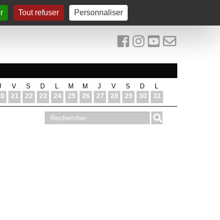
r
Tout refuser
Personnaliser
J
V
S
D
L
M
M
J
V
S
D
L
20
21
22
23
24
25
26
27
28
29
30
31