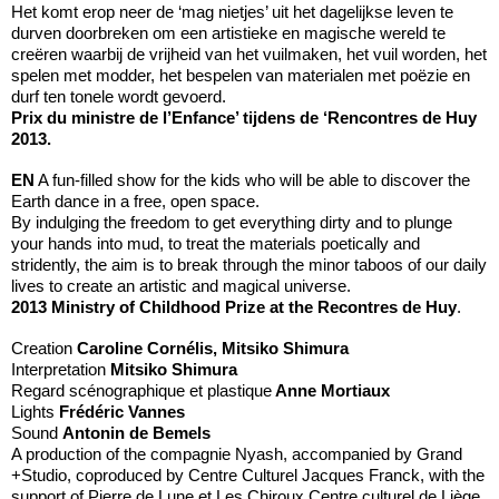
Het komt erop neer de ‘mag nietjes’ uit het dagelijkse leven te
durven doorbreken om een artistieke en magische wereld te
creëren waarbij de vrijheid van het vuilmaken, het vuil worden, het
spelen met modder, het bespelen van materialen met poëzie en
durf ten tonele wordt gevoerd.
Prix du ministre de l’Enfance’ tijdens de ‘Rencontres de Huy
2013.
EN
A fun-filled show for the kids who will be able to discover the
Earth dance in a free, open space.
By indulging the freedom to get everything dirty and to plunge
your hands into mud, to treat the materials poetically and
stridently, the aim is to break through the minor taboos of our daily
lives to create an artistic and magical universe.
2013 Ministry of Childhood Prize at the Recontres de Huy
.
Creation
Caroline Cornélis, Mitsiko Shimura
Interpretation
Mitsiko Shimura
Regard scénographique et plastique
Anne Mortiaux
Lights
Frédéric Vannes
Sound
Antonin de Bemels
A production of the compagnie Nyash, accompanied by Grand
+Studio, coproduced by Centre Culturel Jacques Franck, with the
support of Pierre de Lune et Les Chiroux Centre culturel de Liège,