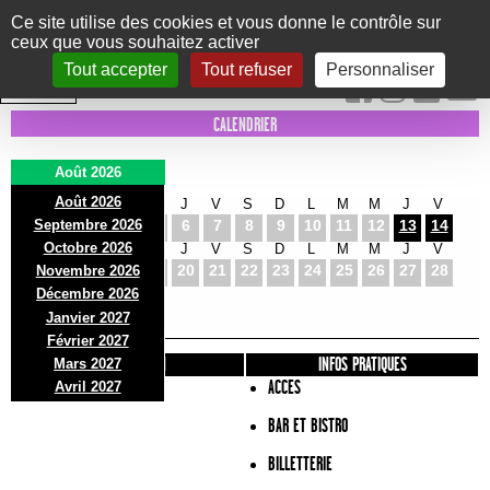
Panneau de gestion des cookies
Ce site utilise des cookies et vous donne le contrôle sur
ceux que vous souhaitez activer
Le Marni
CONCERTS
DANSE/CIRQUE
THÉÂTRE
KIDS
EXPOS
EVENTS
Tout accepter
Tout refuser
Personnaliser
INTRA MUROS
CALENDRIER
Août 2026
Août 2026
S
D
L
M
M
J
V
S
D
L
M
M
J
V
Septembre 2026
1
2
3
4
5
6
7
8
9
10
11
12
13
14
Octobre 2026
S
D
L
M
M
J
V
S
D
L
M
M
J
V
15
16
17
18
19
20
21
22
23
24
25
26
27
28
Novembre 2026
S
D
L
Décembre 2026
29
30
31
Janvier 2027
Février 2027
PRÉSENTATION
INFOS PRATIQUES
Mars 2027
ACCES
Avril 2027
BAR ET BISTRO
BILLETTERIE