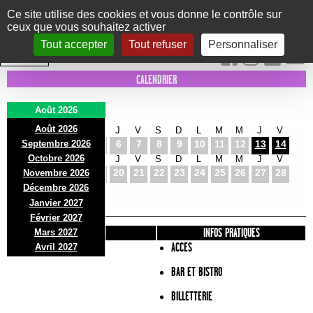
Panneau de gestion des cookies
Ce site utilise des cookies et vous donne le contrôle sur
ceux que vous souhaitez activer
Le Marni
CONCERTS
DANSE/CIRQUE
THÉÂTRE
KIDS
EXPOS
EVENTS
Tout accepter
Tout refuser
Personnaliser
INTRA MUROS
CALENDRIER
Août 2026
Août 2026
S
D
L
M
M
J
V
S
D
L
M
M
J
V
Septembre 2026
1
2
3
4
5
6
7
8
9
10
11
12
13
14
Octobre 2026
S
D
L
M
M
J
V
S
D
L
M
M
J
V
15
16
17
18
19
20
21
22
23
24
25
26
27
28
Novembre 2026
S
D
L
Décembre 2026
29
30
31
Janvier 2027
Février 2027
PRÉSENTATION
INFOS PRATIQUES
Mars 2027
ACCES
Avril 2027
BAR ET BISTRO
BILLETTERIE