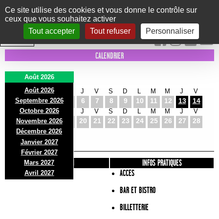
Panneau de gestion des cookies
Ce site utilise des cookies et vous donne le contrôle sur
ceux que vous souhaitez activer
Le Marni
CONCERTS
DANSE/CIRQUE
THÉÂTRE
KIDS
EXPOS
EVENTS
Tout accepter
Tout refuser
Personnaliser
INTRA MUROS
CALENDRIER
Août 2026
Août 2026
S
D
L
M
M
J
V
S
D
L
M
M
J
V
Septembre 2026
1
2
3
4
5
6
7
8
9
10
11
12
13
14
Octobre 2026
S
D
L
M
M
J
V
S
D
L
M
M
J
V
15
16
17
18
19
20
21
22
23
24
25
26
27
28
Novembre 2026
S
D
L
Décembre 2026
29
30
31
Janvier 2027
Février 2027
PRÉSENTATION
INFOS PRATIQUES
Mars 2027
ACCES
Avril 2027
BAR ET BISTRO
BILLETTERIE