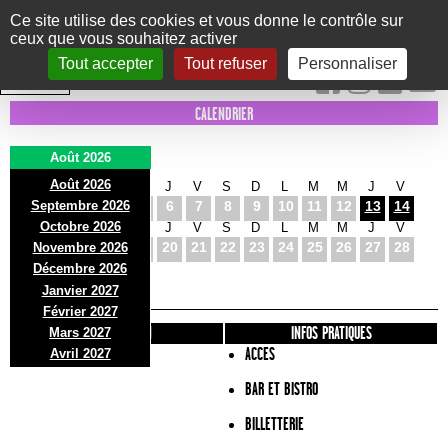
Panneau de gestion des cookies
Ce site utilise des cookies et vous donne le contrôle sur
ceux que vous souhaitez activer
Le Marni
CONCERTS
DANSE/CIRQUE
THÉÂTRE
KIDS
EXPOS
EVENTS
Tout accepter
Tout refuser
Personnaliser
INTRA MUROS
CALENDRIER
Août 2026
Août 2026
S
D
L
M
M
J
V
S
D
L
M
M
J
V
Septembre 2026
1
2
3
4
5
6
7
8
9
10
11
12
13
14
Octobre 2026
S
D
L
M
M
J
V
S
D
L
M
M
J
V
15
16
17
18
19
20
21
22
23
24
25
26
27
28
Novembre 2026
S
D
L
Décembre 2026
29
30
31
Janvier 2027
Février 2027
PRÉSENTATION
INFOS PRATIQUES
Mars 2027
ACCES
Avril 2027
BAR ET BISTRO
BILLETTERIE