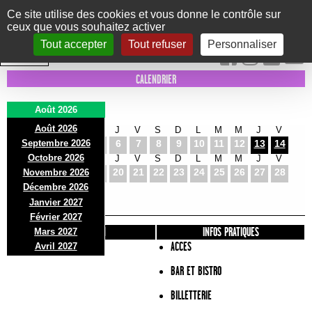
Panneau de gestion des cookies
Ce site utilise des cookies et vous donne le contrôle sur
ceux que vous souhaitez activer
Le Marni
CONCERTS
DANSE/CIRQUE
THÉÂTRE
KIDS
EXPOS
EVENTS
Tout accepter
Tout refuser
Personnaliser
INTRA MUROS
CALENDRIER
Août 2026
Août 2026
S
D
L
M
M
J
V
S
D
L
M
M
J
V
Septembre 2026
1
2
3
4
5
6
7
8
9
10
11
12
13
14
Octobre 2026
S
D
L
M
M
J
V
S
D
L
M
M
J
V
15
16
17
18
19
20
21
22
23
24
25
26
27
28
Novembre 2026
S
D
L
Décembre 2026
29
30
31
Janvier 2027
Février 2027
PRÉSENTATION
INFOS PRATIQUES
Mars 2027
ACCES
Avril 2027
BAR ET BISTRO
BILLETTERIE