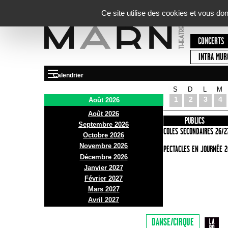
Panneau de gestion des cookies
Ce site utilise des cookies et vous do
CONCERTS
INTRA MUR
Calendrier
S
D
L
M
Le Marni
1
2
3
4
Août 2026
Août 2026
PRÉSENTATION
INFOS PRATIQUES
PUBLICS
Septembre 2026
ACCES
ECOLES SECONDAIRES 26/2
Octobre 2026
Novembre 2026
BAR ET BISTRO
SPECTACLES EN JOURNÉE 2
Décembre 2026
BILLETTERIE
Janvier 2027
Février 2027
Mars 2027
Avril 2027
DANSE/CIRQUE