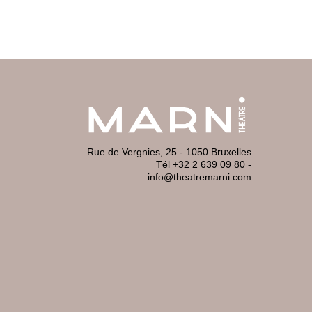
Rue de Vergnies, 25 - 1050 Bruxelles
Tél +32 2 639 09 80
-
info@theatremarni.com