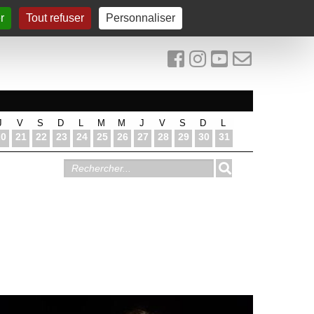
r
Tout refuser
Personnaliser
J
V
S
D
L
M
M
J
V
S
D
L
20
21
22
23
24
25
26
27
28
29
30
31