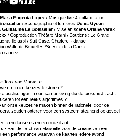
Maria Eugenia Lopez
/ Musique live & collaboration
Boisselier
/ Scénographie et lumières
Denis Gysen
 Guillaume Le Boisselier
/ Mise en scène
Oriane Varak
ckx
/ Coproduction Théâtre Marni / Soutiens :
Le Grand
cha, Ile asbl / Suit Case,
Charleroi - danse
tion Wallonie-Bruxelles /Service de la Danse
ernandez
e Tarot van Marseille
we om onze keuzes te sturen ?
e beslissingen in een samenleving die de toekomst tracht
duceren tot een reeks algoritmes ?
 van onze keuzes te maken binnen de rationele, door de
ders, zouden opteren voor een systeem steunend op gevoel
en, een danseres en een muzikant.
ik van de Tarot van Marseille voor de creatie van een
or een performance waarvan de kaarten iedere avond