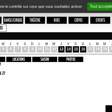
nne le contrôle sur ceux que vous souhaitez activer
Tout accepte
DANSE/CIRQUE
THÉÂTRE
KIDS
EXPOS
EVENTS
OS
M
J
V
S
D
L
M
M
J
V
S
D
L
M
M
5
6
7
8
9
10
11
12
13
14
15
16
17
18
19
LOCATIONS
SAISON
PHOTOS
7
6 27