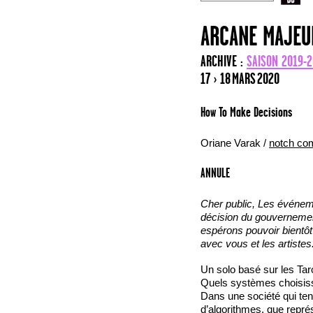
ARCANE MAJEU
ARCHIVE :
SAISON 2019-
17 › 18 MARS 2020
How To Make Decisions
Oriane Varak /
notch co
ANNULE
Cher public, Les événemen
décision du gouvernement
espérons pouvoir bientô
avec vous et les artistes
Un solo basé sur les Tar
Quels systèmes choisiss
Dans une société qui tend
d’algorithmes, que repré