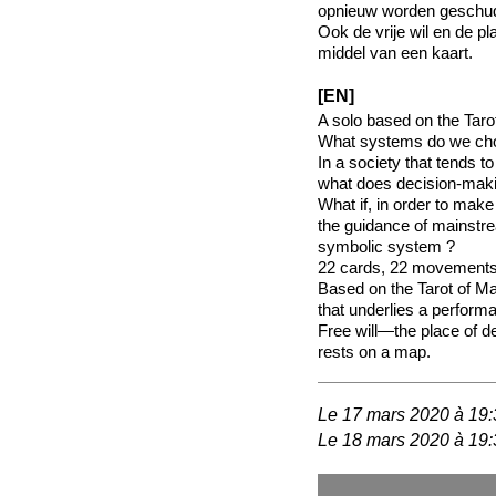
opnieuw worden geschu
Ook de vrije wil en de pl
middel van een kaart.
[EN]
A solo based on the Tarot
What systems do we cho
In a society that tends to
what does decision-mak
What if, in order to make
the guidance of mainstre
symbolic system ?
22 cards, 22 movements,
Based on the Tarot of M
that underlies a perform
Free will—the place of de
rests on a map.
Le 17 mars 2020 à 19:
Le 18 mars 2020 à 19: