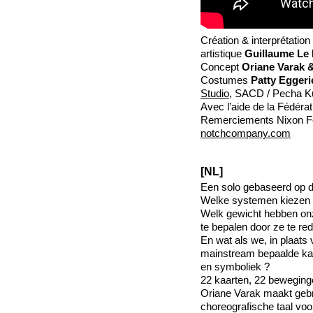
Création & interprétation
artistique
Guillaume Le 
Concept
Oriane Varak &
Costumes
Patty Eggeri
Studio
, SACD / Pecha Ku
Avec l’aide de la Fédéra
Remerciements Nixon F
notchcompany.com
[NL]
Een solo gebaseerd op d
Welke systemen kiezen 
Welk gewicht hebben onz
te bepalen door ze te re
En wat als we, in plaats
mainstream bepaalde ka
en symboliek ?
22 kaarten, 22 beweging
Oriane Varak maakt gebru
choreografische taal vo