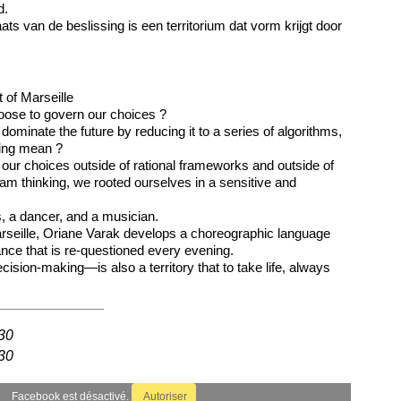
d.
aats van de beslissing is een territorium dat vorm krijgt door
 of Marseille
ose to govern our choices ?
 dominate the future by reducing it to a series of algorithms,
ing mean ?
 our choices outside of rational frameworks and outside of
am thinking, we rooted ourselves in a sensitive and
 a dancer, and a musician.
arseille, Oriane Varak develops a choreographic language
ance that is re-questioned every evening.
cision-making—is also a territory that to take life, always
30
30
Facebook est désactivé.
Autoriser