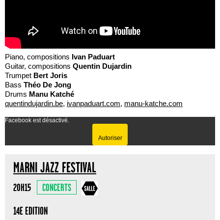
Piano, compositions
Ivan Paduart
Guitar, compositions
Quentin Dujardin
Trumpet
Bert Joris
Bass
Théo De Jong
Drums
Manu Katché
quentindujardin.be
,
ivanpaduart.com
,
manu-katche.com
Facebook est désactivé.
Autoriser
MARNI JAZZ FESTIVAL
CONCERTS
20H15
14E EDITION