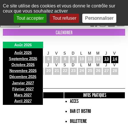
Panneau de gestion des cookies
Ce site utilise des cookies et vous donne le contrôle sur
ceux que vous souhaitez activer
Le Marni
CONCERTS
DANSE/CIRQUE
THÉÂTRE
KIDS
EXPOS
EVENTS
Tout accepter
Tout refuser
Personnaliser
INTRA MUROS
CALENDRIER
Août 2026
Août 2026
S
D
L
M
M
J
V
S
D
L
M
M
J
V
Septembre 2026
1
2
3
4
5
6
7
8
9
10
11
12
13
14
Octobre 2026
S
D
L
M
M
J
V
S
D
L
M
M
J
V
15
16
17
18
19
20
21
22
23
24
25
26
27
28
Novembre 2026
S
D
L
Décembre 2026
29
30
31
Janvier 2027
Février 2027
PRÉSENTATION
INFOS PRATIQUES
Mars 2027
ACCES
Avril 2027
BAR ET BISTRO
BILLETTERIE