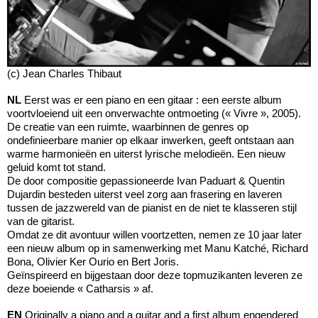
(c) Jean Charles Thibaut
NL
Eerst was er een piano en een gitaar : een eerste album
voortvloeiend uit een onverwachte ontmoeting (« Vivre », 2005).
De creatie van een ruimte, waarbinnen de genres op
ondefinieerbare manier op elkaar inwerken, geeft ontstaan aan
warme harmonieën en uiterst lyrische melodieën. Een nieuw
geluid komt tot stand.
De door compositie gepassioneerde Ivan Paduart & Quentin
Dujardin besteden uiterst veel zorg aan frasering en laveren
tussen de jazzwereld van de pianist en de niet te klasseren stijl
van de gitarist.
Omdat ze dit avontuur willen voortzetten, nemen ze 10 jaar later
een nieuw album op in samenwerking met Manu Katché, Richard
Bona, Olivier Ker Ourio en Bert Joris.
Geïnspireerd en bijgestaan door deze topmuzikanten leveren ze
deze boeiende « Catharsis » af.
EN
Originally a piano and a guitar and a first album engendered