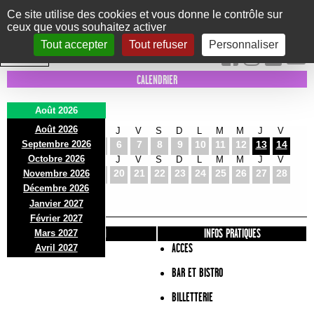
Panneau de gestion des cookies
Ce site utilise des cookies et vous donne le contrôle sur
ceux que vous souhaitez activer
Le Marni
CONCERTS
DANSE/CIRQUE
THÉÂTRE
KIDS
EXPOS
EVENTS
Tout accepter
Tout refuser
Personnaliser
INTRA MUROS
CALENDRIER
Août 2026
Août 2026
S
D
L
M
M
J
V
S
D
L
M
M
J
V
Septembre 2026
1
2
3
4
5
6
7
8
9
10
11
12
13
14
Octobre 2026
S
D
L
M
M
J
V
S
D
L
M
M
J
V
15
16
17
18
19
20
21
22
23
24
25
26
27
28
Novembre 2026
S
D
L
Décembre 2026
29
30
31
Janvier 2027
Février 2027
PRÉSENTATION
INFOS PRATIQUES
Mars 2027
ACCES
Avril 2027
BAR ET BISTRO
BILLETTERIE