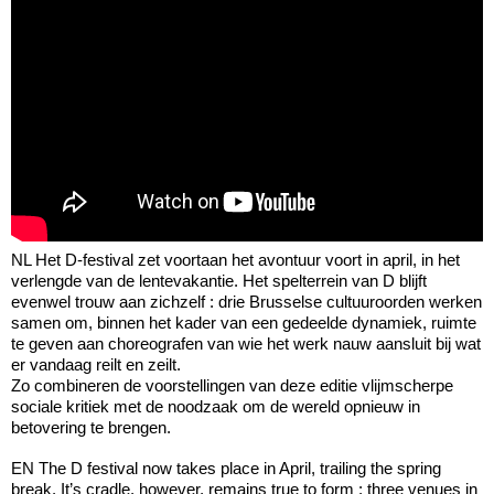
NL Het D-festival zet voortaan het avontuur voort in april, in het
verlengde van de lentevakantie. Het spelterrein van D blijft
evenwel trouw aan zichzelf : drie Brusselse cultuuroorden werken
samen om, binnen het kader van een gedeelde dynamiek, ruimte
te geven aan choreografen van wie het werk nauw aansluit bij wat
er vandaag reilt en zeilt.
Zo combineren de voorstellingen van deze editie vlijmscherpe
sociale kritiek met de noodzaak om de wereld opnieuw in
betovering te brengen.
EN The D festival now takes place in April, trailing the spring
break. It’s cradle, however, remains true to form : three venues in