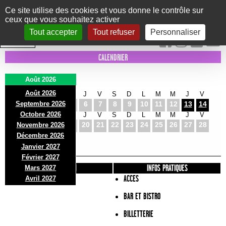
Panneau de gestion des cookies
Ce site utilise des cookies et vous donne le contrôle sur
ceux que vous souhaitez activer
Le Marni
CONCERTS
DANSE/CIRQUE
THÉÂTRE
KIDS
EXPOS
EVENTS
Tout accepter
Tout refuser
Personnaliser
INTRA MUROS
CALENDRIER
Août 2026
Août 2026
S
D
L
M
M
J
V
S
D
L
M
M
J
V
Septembre 2026
1
2
3
4
5
6
7
8
9
10
11
12
13
14
Octobre 2026
S
D
L
M
M
J
V
S
D
L
M
M
J
V
15
16
17
18
19
20
21
22
23
24
25
26
27
28
Novembre 2026
S
D
L
Décembre 2026
29
30
31
Janvier 2027
Février 2027
PRÉSENTATION
INFOS PRATIQUES
Mars 2027
ACCES
Avril 2027
BAR ET BISTRO
BILLETTERIE