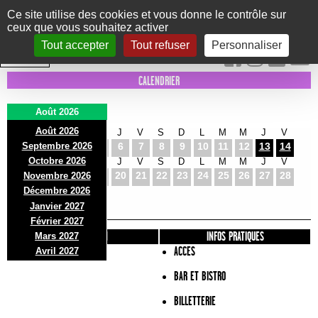
Panneau de gestion des cookies
Ce site utilise des cookies et vous donne le contrôle sur
ceux que vous souhaitez activer
Le Marni
CONCERTS
DANSE/CIRQUE
THÉÂTRE
KIDS
EXPOS
EVENTS
Tout accepter
Tout refuser
Personnaliser
INTRA MUROS
CALENDRIER
Août 2026
Août 2026
S
D
L
M
M
J
V
S
D
L
M
M
J
V
Septembre 2026
1
2
3
4
5
6
7
8
9
10
11
12
13
14
Octobre 2026
S
D
L
M
M
J
V
S
D
L
M
M
J
V
15
16
17
18
19
20
21
22
23
24
25
26
27
28
Novembre 2026
S
D
L
Décembre 2026
29
30
31
Janvier 2027
Février 2027
PRÉSENTATION
INFOS PRATIQUES
Mars 2027
ACCES
Avril 2027
BAR ET BISTRO
BILLETTERIE