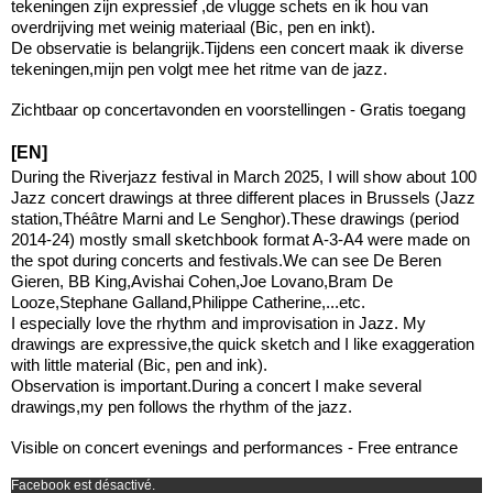
tekeningen zijn expressief ,de vlugge schets en ik hou van
overdrijving met weinig materiaal (Bic, pen en inkt).
De observatie is belangrijk.Tijdens een concert maak ik diverse
tekeningen,mijn pen volgt mee het ritme van de jazz.
Zichtbaar op concertavonden en voorstellingen - Gratis toegang
[EN]
During the Riverjazz festival in March 2025, I will show about 100
Jazz concert drawings at three different places in Brussels (Jazz
station,Théâtre Marni and Le Senghor).These drawings (period
2014-24) mostly small sketchbook format A-3-A4 were made on
the spot during concerts and festivals.We can see De Beren
Gieren, BB King,Avishai Cohen,Joe Lovano,Bram De
Looze,Stephane Galland,Philippe Catherine,...etc.
I especially love the rhythm and improvisation in Jazz. My
drawings are expressive,the quick sketch and I like exaggeration
with little material (Bic, pen and ink).
Observation is important.During a concert I make several
drawings,my pen follows the rhythm of the jazz.
Visible on concert evenings and performances - Free entrance
Facebook est désactivé.