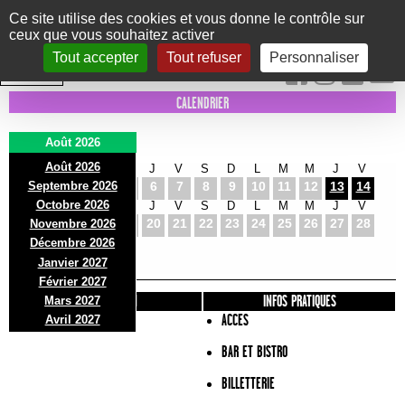
Panneau de gestion des cookies
Ce site utilise des cookies et vous donne le contrôle sur
ceux que vous souhaitez activer
Le Marni
CONCERTS
DANSE/CIRQUE
THÉÂTRE
KIDS
EXPOS
EVENTS
Tout accepter
Tout refuser
Personnaliser
INTRA MUROS
CALENDRIER
Août 2026
Août 2026
S
D
L
M
M
J
V
S
D
L
M
M
J
V
Septembre 2026
1
2
3
4
5
6
7
8
9
10
11
12
13
14
Octobre 2026
S
D
L
M
M
J
V
S
D
L
M
M
J
V
15
16
17
18
19
20
21
22
23
24
25
26
27
28
Novembre 2026
S
D
L
Décembre 2026
29
30
31
Janvier 2027
Février 2027
PRÉSENTATION
INFOS PRATIQUES
Mars 2027
ACCES
Avril 2027
BAR ET BISTRO
BILLETTERIE