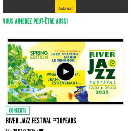
Autoriser
VOUS AIMEREZ PEUT-ÊTRE AUSSI
CONCERTS
RIVER JAZZ FESTIVAL #10YEARS
12 › 29 MARS 2025
• 90'