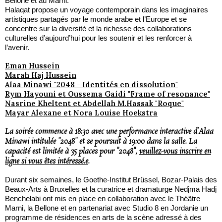
Bellone et au Marni.
Halaqat propose un voyage contemporain dans les imaginaires
artistiques partagés par le monde arabe et l’Europe et se
concentre sur la diversité et la richesse des collaborations
culturelles d’aujourd’hui pour les soutenir et les renforcer à
l’avenir.
Eman Hussein
Marah Haj Hussein
Alaa Minawi "2048 - Identités en dissolution"
Rym Hayouni et Oussema Gaidi "Frame of resonance"
Nasrine Kheltent et Abdellah M.Hassak "Roque"
Mayar Alexane et Nora Louise Hoekstra
La soirée commence à 18:30 avec une performance interactive d’Alaa
Minawi intitulée "2048" et se poursuit à 19:00 dans la salle. La
capacité est limitée à 35 places pour "2048",
veuillez-vous inscrire en
ligne si vous êtes intéressé.e
.
Durant six semaines, le Goethe-Institut Brüssel, Bozar-Palais des
Beaux-Arts à Bruxelles et la curatrice et dramaturge Nedjma Hadj
Benchelabi ont mis en place en collaboration avec le Théâtre
Marni, la Bellone et en partenariat avec Studio 8 en Jordanie un
programme de résidences en arts de la scène adressé à des