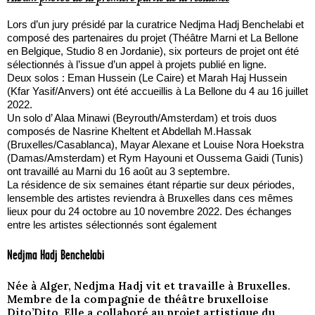
Lors d’un jury présidé par la curatrice Nedjma Hadj Benchelabi et
composé des partenaires du projet (Théâtre Marni et La Bellone
en Belgique, Studio 8 en Jordanie), six porteurs de projet ont été
sélectionnés à l’issue d’un appel à projets publié en ligne.
Deux solos : Eman Hussein (Le Caire) et Marah Haj Hussein
(Kfar Yasif/Anvers) ont été accueillis à La Bellone du 4 au 16 juillet
2022.
Un solo d’ Alaa Minawi (Beyrouth/Amsterdam) et trois duos
composés de Nasrine Kheltent et Abdellah M.Hassak
(Bruxelles/Casablanca), Mayar Alexane et Louise Nora Hoekstra
(Damas/Amsterdam) et Rym Hayouni et Oussema Gaidi (Tunis)
ont travaillé au Marni du 16 août au 3 septembre.
La résidence de six semaines étant répartie sur deux périodes,
lensemble des artistes reviendra à Bruxelles dans ces mêmes
lieux pour du 24 octobre au 10 novembre 2022. Des échanges
entre les artistes sélectionnés sont également
Nedjma Hadj Benchelabi
Née à Alger, Nedjma Hadj vit et travaille à Bruxelles.
Membre de la compagnie de théâtre bruxelloise
Dito’Dito, Elle a collaboré au projet artistique du