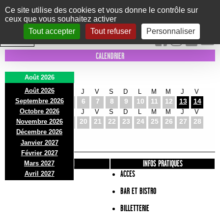
Panneau de gestion des cookies
Ce site utilise des cookies et vous donne le contrôle sur
ceux que vous souhaitez activer
Le Marni
CONCERTS
DANSE/CIRQUE
THÉÂTRE
KIDS
EXPOS
EVENTS
Tout accepter
Tout refuser
Personnaliser
INTRA MUROS
CALENDRIER
Août 2026
Août 2026
S
D
L
M
M
J
V
S
D
L
M
M
J
V
Septembre 2026
1
2
3
4
5
6
7
8
9
10
11
12
13
14
Octobre 2026
S
D
L
M
M
J
V
S
D
L
M
M
J
V
15
16
17
18
19
20
21
22
23
24
25
26
27
28
Novembre 2026
S
D
L
Décembre 2026
29
30
31
Janvier 2027
Février 2027
PRÉSENTATION
INFOS PRATIQUES
Mars 2027
ACCES
Avril 2027
BAR ET BISTRO
BILLETTERIE