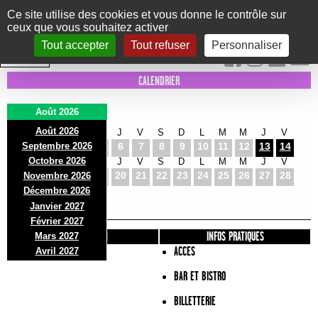
Panneau de gestion des cookies
Ce site utilise des cookies et vous donne le contrôle sur
ceux que vous souhaitez activer
Le Marni
CONCERTS
DANSE/CIRQUE
THÉÂTRE
KIDS
EXPOS
EVENTS
Tout accepter
Tout refuser
Personnaliser
INTRA MUROS
CALENDRIER
Août 2026
Août 2026
S
D
L
M
M
J
V
S
D
L
M
M
J
V
Septembre 2026
1
2
3
4
5
6
7
8
9
10
11
12
13
14
Octobre 2026
S
D
L
M
M
J
V
S
D
L
M
M
J
V
15
16
17
18
19
20
21
22
23
24
25
26
27
28
Novembre 2026
S
D
L
Décembre 2026
29
30
31
Janvier 2027
Février 2027
PRÉSENTATION
INFOS PRATIQUES
Mars 2027
ACCES
Avril 2027
BAR ET BISTRO
BILLETTERIE