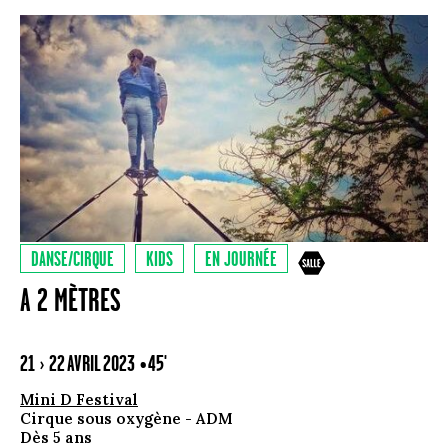
DANSE/CIRQUE
KIDS
EN JOURNÉE
A 2 MÈTRES
21 › 22 AVRIL 2023
• 45'
Mini D Festival
Cirque sous oxygène - ADM
Dès 5 ans