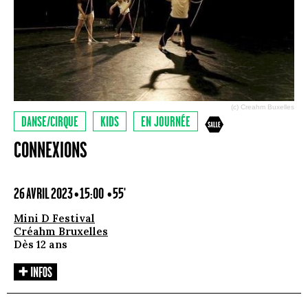
(c) Creahm Buxelles
DANSE/CIRQUE
KIDS
EN JOURNÉE
CONNEXIONS
26 AVRIL 2023 • 15:00
• 55'
Mini D Festival
Créahm Bruxelles
Dès 12 ans