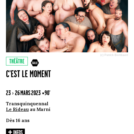
(c) Patrick Bombaert
THÉÂTRE
C’EST LE MOMENT
23 › 26 MARS 2023
• 90'
Transquinquennal
Le Rideau
au Marni
Dès 16 ans