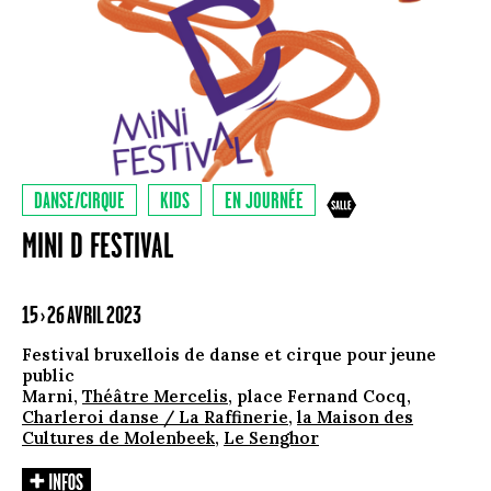
DANSE/CIRQUE
KIDS
EN JOURNÉE
MINI D FESTIVAL
15 › 26 AVRIL 2023
Festival bruxellois de danse et cirque pour jeune
public
Marni,
Théâtre Mercelis
, place Fernand Cocq,
Charleroi danse / La Raffinerie
,
la Maison des
Cultures de Molenbeek
,
Le Senghor