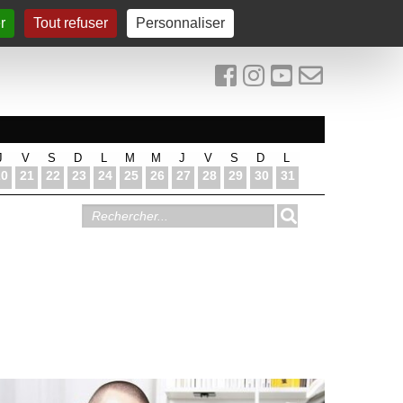
r
Tout refuser
Personnaliser
J
V
S
D
L
M
M
J
V
S
D
L
20
21
22
23
24
25
26
27
28
29
30
31