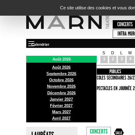
Panneau de gestion des cookies
Ce site utilise des cookies et vous do
CONCERTS
INTRA MUR
Calendrier
S
D
L
M
Le Marni
1
2
3
4
Août 2026
Août 2026
PRÉSENTATION
INFOS PRATIQUES
PUBLICS
Septembre 2026
ACCES
ECOLES SECONDAIRES 26/2
Octobre 2026
Novembre 2026
BAR ET BISTRO
SPECTACLES EN JOURNÉE 2
Décembre 2026
BILLETTERIE
Janvier 2027
Février 2027
Mars 2027
Avril 2027
CONCERTS