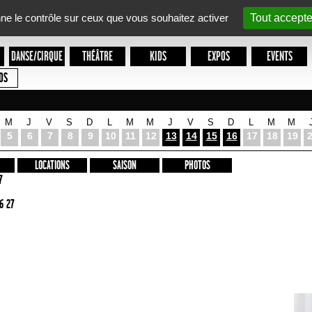
nne le contrôle sur ceux que vous souhaitez activer
Tout accepte
DANSE/CIRQUE
THÉÂTRE
KIDS
EXPOS
EVENTS
OS
M
J
V
S
D
L
M
M
J
V
S
D
L
M
M
5
6
7
8
9
10
11
12
13
14
15
16
17
18
19
LOCATIONS
SAISON
PHOTOS
7
6 27