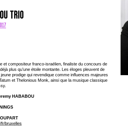
OU TRIO
017
te et compositeur franco-israélien, finaliste du concours de
déjà plus qu’une étoile montante. Les éloges pleuvent de
ce jeune prodige qui revendique comme influences majeures
t Tatum et Thelonious Monk, ainsi que la musique classique
sy.
eremy HABABOU
NNINGS
 SOUPART
/fr/bruxelles