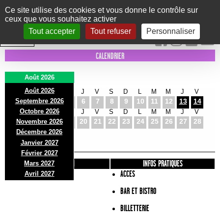
Panneau de gestion des cookies
Ce site utilise des cookies et vous donne le contrôle sur
ceux que vous souhaitez activer
Le Marni
CONCERTS
DANSE/CIRQUE
THÉÂTRE
KIDS
EXPOS
EVENTS
Tout accepter
Tout refuser
Personnaliser
INTRA MUROS
CALENDRIER
Août 2026
Août 2026
S
D
L
M
M
J
V
S
D
L
M
M
J
V
Septembre 2026
1
2
3
4
5
6
7
8
9
10
11
12
13
14
Octobre 2026
S
D
L
M
M
J
V
S
D
L
M
M
J
V
15
16
17
18
19
20
21
22
23
24
25
26
27
28
Novembre 2026
S
D
L
Décembre 2026
29
30
31
Janvier 2027
Février 2027
PRÉSENTATION
INFOS PRATIQUES
Mars 2027
ACCES
Avril 2027
BAR ET BISTRO
BILLETTERIE