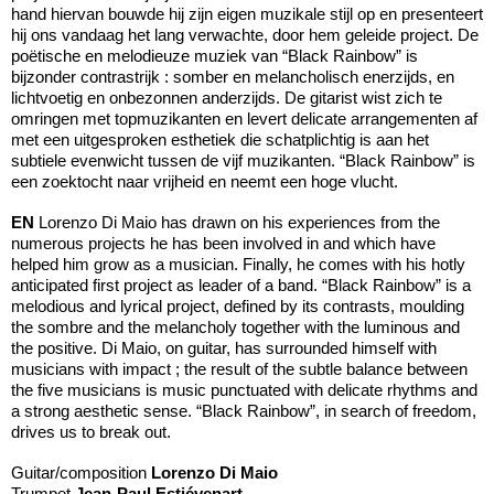
hand hiervan bouwde hij zijn eigen muzikale stijl op en presenteert
hij ons vandaag het lang verwachte, door hem geleide project. De
poëtische en melodieuze muziek van “Black Rainbow” is
bijzonder contrastrijk : somber en melancholisch enerzijds, en
lichtvoetig en onbezonnen anderzijds. De gitarist wist zich te
omringen met topmuzikanten en levert delicate arrangementen af
met een uitgesproken esthetiek die schatplichtig is aan het
subtiele evenwicht tussen de vijf muzikanten. “Black Rainbow” is
een zoektocht naar vrijheid en neemt een hoge vlucht.
EN
Lorenzo Di Maio has drawn on his experiences from the
numerous projects he has been involved in and which have
helped him grow as a musician. Finally, he comes with his hotly
anticipated first project as leader of a band. “Black Rainbow” is a
melodious and lyrical project, defined by its contrasts, moulding
the sombre and the melancholy together with the luminous and
the positive. Di Maio, on guitar, has surrounded himself with
musicians with impact ; the result of the subtle balance between
the five musicians is music punctuated with delicate rhythms and
a strong aesthetic sense. “Black Rainbow”, in search of freedom,
drives us to break out.
Guitar/composition
Lorenzo Di Maio
Trumpet
Jean-Paul Estiévenart