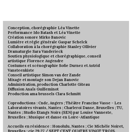
Conception, chorégraphie Léa Vinette
Performance Ido Batash et Léa Vinette
Création sonore Mirko Banovic
Lumière et régie générale Gaspar Schelck
Collaboration à la chorégraphie Stanley Ollivier
Dramaturgie Sara Vanderieck
Soutien physiologique et chorégraphique, conseil
artistique Florence Augendre
Costumes et scénographie Sofie Durnez et Astrid
Vansteenkiste
Conseil artistique Simon van der Zande
Mixage et montage son Dejan Banovic
Administration, production Charlotte Giteau
Diffusion Anaïs Guilleminot
Production ama brussels Clara Schmitt
Coproductions : Cndc, Angers ; Théâtre Francine Vasse - Les
Laboratoires vivants, Nantes ; Charleroi Danse, Bruxelles ; TU,
Nantes ; Studio Etangs Noirs (SEN) par Louise Vanneste,
Bruxelles ; Musique et danse en Loire-Atlantique
Accueils en résidence : Honolulu, Nantes ; Cie Michèle Noiret,
Bruxelles ; cie 29.27 / SEPT CENT QUATRE VINGT TROIS,