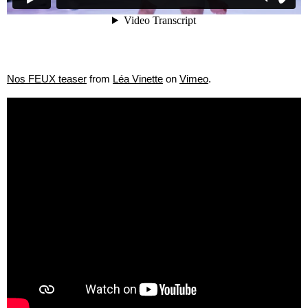
Nos FEUX teaser
from
Léa Vinette
on
Vimeo
.