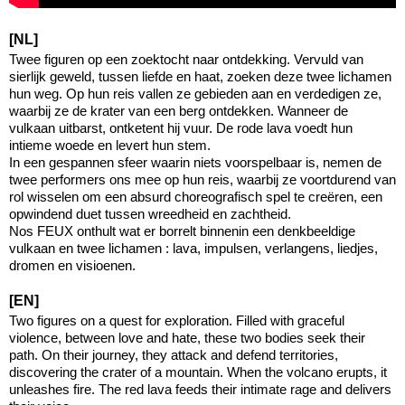
[NL]
Twee figuren op een zoektocht naar ontdekking. Vervuld van
sierlijk geweld, tussen liefde en haat, zoeken deze twee lichamen
hun weg. Op hun reis vallen ze gebieden aan en verdedigen ze,
waarbij ze de krater van een berg ontdekken. Wanneer de
vulkaan uitbarst, ontketent hij vuur. De rode lava voedt hun
intieme woede en levert hun stem.
In een gespannen sfeer waarin niets voorspelbaar is, nemen de
twee performers ons mee op hun reis, waarbij ze voortdurend van
rol wisselen om een absurd choreografisch spel te creëren, een
opwindend duet tussen wreedheid en zachtheid.
Nos FEUX onthult wat er borrelt binnenin een denkbeeldige
vulkaan en twee lichamen : lava, impulsen, verlangens, liedjes,
dromen en visioenen.
[EN]
Two figures on a quest for exploration. Filled with graceful
violence, between love and hate, these two bodies seek their
path. On their journey, they attack and defend territories,
discovering the crater of a mountain. When the volcano erupts, it
unleashes fire. The red lava feeds their intimate rage and delivers