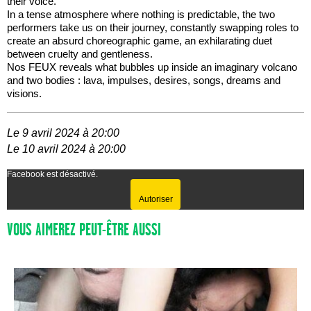
their voice.
In a tense atmosphere where nothing is predictable, the two
performers take us on their journey, constantly swapping roles to
create an absurd choreographic game, an exhilarating duet
between cruelty and gentleness.
Nos FEUX reveals what bubbles up inside an imaginary volcano
and two bodies : lava, impulses, desires, songs, dreams and
visions.
Le 9 avril 2024 à 20:00
Le 10 avril 2024 à 20:00
Facebook est désactivé.
Autoriser
VOUS AIMEREZ PEUT-ÊTRE AUSSI