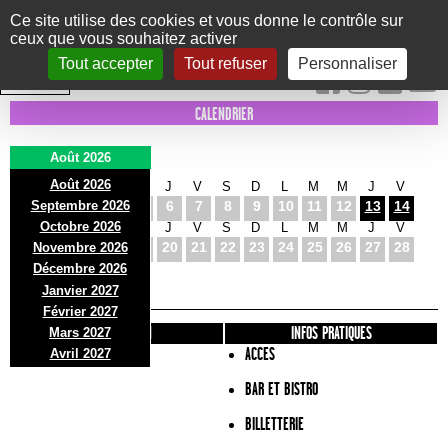
Panneau de gestion des cookies
Ce site utilise des cookies et vous donne le contrôle sur
ceux que vous souhaitez activer
Le Marni
CONCERTS
DANSE/CIRQUE
THÉÂTRE
KIDS
EXPOS
EVENTS
Tout accepter
Tout refuser
Personnaliser
INTRA MUROS
CALENDRIER
Août 2026
Août 2026
S
D
L
M
M
J
V
S
D
L
M
M
J
V
Septembre 2026
1
2
3
4
5
6
7
8
9
10
11
12
13
14
Octobre 2026
S
D
L
M
M
J
V
S
D
L
M
M
J
V
15
16
17
18
19
20
21
22
23
24
25
26
27
28
Novembre 2026
S
D
L
Décembre 2026
29
30
31
Janvier 2027
Février 2027
PRÉSENTATION
INFOS PRATIQUES
Mars 2027
ACCES
Avril 2027
BAR ET BISTRO
BILLETTERIE