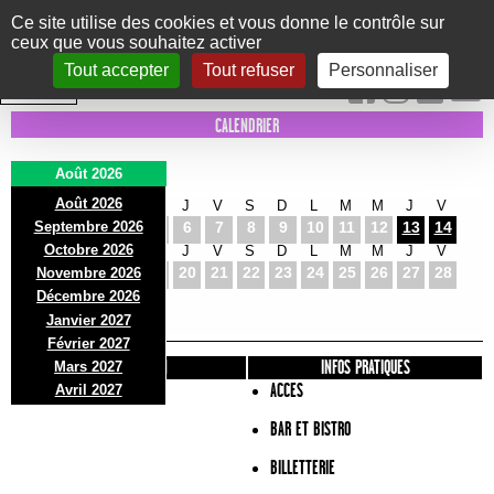
Panneau de gestion des cookies
Ce site utilise des cookies et vous donne le contrôle sur
ceux que vous souhaitez activer
Le Marni
CONCERTS
DANSE/CIRQUE
THÉÂTRE
KIDS
EXPOS
EVENTS
Tout accepter
Tout refuser
Personnaliser
INTRA MUROS
CALENDRIER
Août 2026
Août 2026
S
D
L
M
M
J
V
S
D
L
M
M
J
V
Septembre 2026
1
2
3
4
5
6
7
8
9
10
11
12
13
14
Octobre 2026
S
D
L
M
M
J
V
S
D
L
M
M
J
V
15
16
17
18
19
20
21
22
23
24
25
26
27
28
Novembre 2026
S
D
L
Décembre 2026
29
30
31
Janvier 2027
Février 2027
PRÉSENTATION
INFOS PRATIQUES
Mars 2027
ACCES
Avril 2027
BAR ET BISTRO
BILLETTERIE