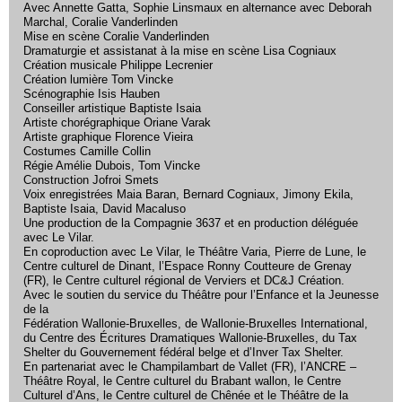
Avec Annette Gatta, Sophie Linsmaux en alternance avec Deborah
Marchal, Coralie Vanderlinden
Mise en scène Coralie Vanderlinden
Dramaturgie et assistanat à la mise en scène Lisa Cogniaux
Création musicale Philippe Lecrenier
Création lumière Tom Vincke
Scénographie Isis Hauben
Conseiller artistique Baptiste Isaia
Artiste chorégraphique Oriane Varak
Artiste graphique Florence Vieira
Costumes Camille Collin
Régie Amélie Dubois, Tom Vincke
Construction Jofroi Smets
Voix enregistrées Maia Baran, Bernard Cogniaux, Jimony Ekila,
Baptiste Isaia, David Macaluso
Une production de la Compagnie 3637 et en production déléguée
avec Le Vilar.
En coproduction avec Le Vilar, le Théâtre Varia, Pierre de Lune, le
Centre culturel de Dinant, l’Espace Ronny Coutteure de Grenay
(FR), le Centre culturel régional de Verviers et DC&J Création.
Avec le soutien du service du Théâtre pour l’Enfance et la Jeunesse
de la
Fédération Wallonie-Bruxelles, de Wallonie-Bruxelles International,
du Centre des Écritures Dramatiques Wallonie-Bruxelles, du Tax
Shelter du Gouvernement fédéral belge et d’Inver Tax Shelter.
En partenariat avec le Champilambart de Vallet (FR), l’ANCRE –
Théâtre Royal, le Centre culturel du Brabant wallon, le Centre
Culturel d’Ans, le Centre culturel de Chênée et le Théâtre de la