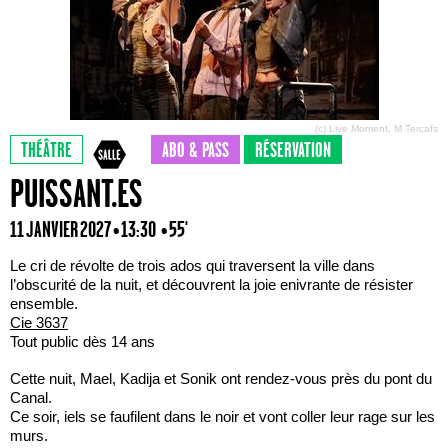
(c) Live Moment, M Tercafs
THÉÂTRE
ABO & PASS
RÉSERVATION
PUISSANT.ES
11 JANVIER 2027 • 13:30
• 55'
Le cri de révolte de trois ados qui traversent la ville dans
l’obscurité de la nuit, et découvrent la joie enivrante de résister
ensemble.
Cie 3637
Tout public dès 14 ans
Cette nuit, Mael, Kadija et Sonik ont rendez-vous près du pont du
Canal.
Ce soir, iels se faufilent dans le noir et vont coller leur rage sur les
murs.