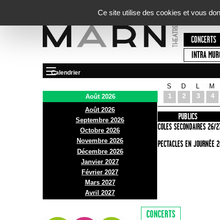
Panneau de gestion des cookies
Ce site utilise des cookies et vous do
CONCERTS
INTRA MUR
Calendrier
S
D
L
M
Le Marni
1
2
3
4
Août 2026
Août 2026
PRÉSENTATION
INFOS PRATIQUES
PUBLICS
Septembre 2026
ACCES
ECOLES SECONDAIRES 26/2
Octobre 2026
Novembre 2026
BAR ET BISTRO
SPECTACLES EN JOURNÉE 2
Décembre 2026
BILLETTERIE
Janvier 2027
Février 2027
Mars 2027
Avril 2027
CONCERTS