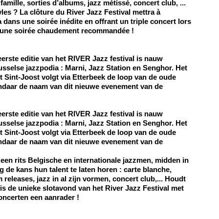
amille, sorties d’albums, jazz métissé, concert club, ...
les ? La clôture du River Jazz Festival mettra à
ans une soirée inédite en offrant un triple concert lors
 une soirée chaudement recommandée !
eerste editie van het
RIVER Jazz festival
is nauw
sselse jazzpodia : Marni, Jazz Station en Senghor. Het
t Sint-Joost volgt via Etterbeek de loop van de oude
andaar de naam van dit nieuwe evenement van de
eerste editie van het
RIVER Jazz festival
is nauw
sselse jazzpodia : Marni, Jazz Station en Senghor. Het
t Sint-Joost volgt via Etterbeek de loop van de oude
andaar de naam van dit nieuwe evenement van de
eft een rits Belgische en internationale jazzmen, midden in
g de kans hun talent te laten horen : carte blanche,
releases, jazz in al zijn vormen, concert club,... Houdt
n is de unieke slotavond van het River Jazz Festival met
oncerten een aanrader !