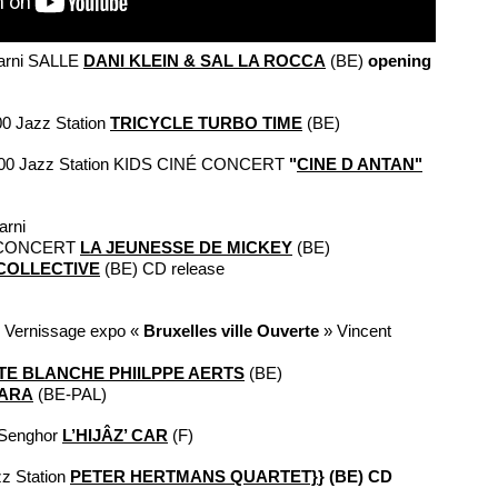
Marni SALLE
DANI KLEIN & SAL LA ROCCA
(BE)
opening
00 Jazz Station
TRICYCLE TURBO TIME
(BE)
5:00 Jazz Station KIDS CINÉ CONCERT
"
CINE D ANTAN"
arni
É CONCERT
LA JEUNESSE DE MICKEY
(BE)
 COLLECTIVE
(BE) CD release
t
Vernissage expo «
Bruxelles ville Ouverte
» Vincent
TE BLANCHE PHIILPPE AERTS
(BE)
ARA
(BE-PAL)
- Senghor
L’HIJÂZ’ CAR
(F)
z Station
PETER HERTMANS QUARTET}
} (BE) CD