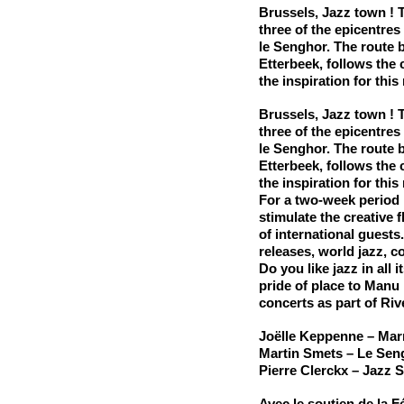
Brussels, Jazz town ! T
three of the epicentres
le Senghor. The route b
Etterbeek, follows the
the inspiration for thi
Brussels, Jazz town ! T
three of the epicentres
le Senghor. The route b
Etterbeek, follows the
the inspiration for thi
For a two-week period i
stimulate the creative 
of international guests
releases, world jazz, c
Do you like jazz in all 
pride of place to Manu
concerts as part of
Riv
Joëlle Keppenne – Mar
Martin Smets – Le Sen
Pierre Clerckx – Jazz S
Avec le soutien de la
F