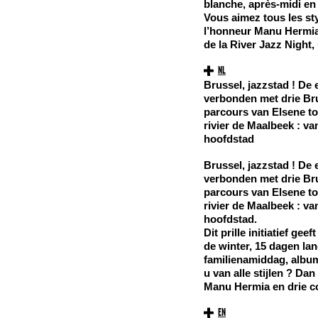
blanche, après-midi en f
Vous aimez tous les sty
l’honneur Manu Hermia d
de la
River Jazz Night
,
NL
Brussel, jazzstad ! De 
verbonden met drie Bru
parcours van Elsene to
rivier de Maalbeek : v
hoofdstad
Brussel, jazzstad ! De 
verbonden met drie Bru
parcours van Elsene to
rivier de Maalbeek : v
hoofdstad.
Dit prille initiatief ge
de winter, 15 dagen lan
familienamiddag, album 
u van alle stijlen ? Da
Manu Hermia en drie c
EN