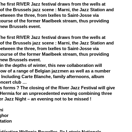
he first
RIVER Jazz festival
draws from the wells at
 of the Brussels jazz scene : Marni, the Jazz Station and
etween the three, from Ixelles to Saint-Josse via
 course of the former Maelbeek stream, thus providing
s new Brussels event.
he first
RIVER Jazz festival
draws from the wells at
 of the Brussels jazz scene : Marni, the Jazz Station and
etween the three, from Ixelles to Saint-Josse via
 course of the former Maelbeek stream, thus providing
s new Brussels event.
n the depths of winter, this new collaboration will
flow of a range of Belgian jazzmen as well as a number
. Including Carte Blanche, family afternoons, album
oncert club …
its forms ? The closing of the River Jazz Festival will give
 Hermia for an unprecedented evening combining three
er Jazz Night
– an evening not to be missed !
ni
ghor
tation
édération Wallonie-Bruxelles
, [la
Loterie Nationale
,