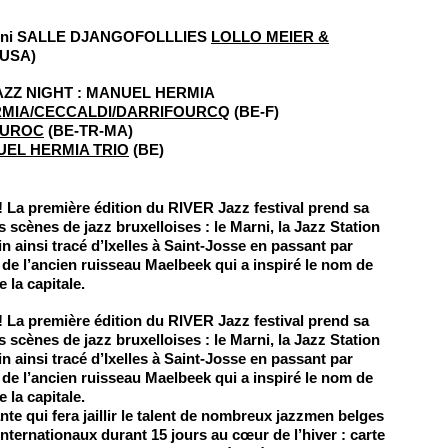
arni SALLE
DJANGOFOLLLIES
LOLLO MEIER &
-USA)
JAZZ NIGHT : MANUEL HERMIA
MIA/CECCALDI/DARRIFOURCQ
(BE-F)
TUROC
(BE-TR-MA)
EL HERMIA TRIO
(BE)
z ! La première édition du
RIVER Jazz festival
prend sa
 scènes de jazz bruxelloises : le Marni, la Jazz Station
n ainsi tracé d’Ixelles à Saint-Josse en passant par
 de l’ancien ruisseau Maelbeek qui a inspiré le nom de
 la capitale.
z ! La première édition du
RIVER Jazz festival
prend sa
 scènes de jazz bruxelloises : le Marni, la Jazz Station
n ainsi tracé d’Ixelles à Saint-Josse en passant par
 de l’ancien ruisseau Maelbeek qui a inspiré le nom de
 la capitale.
te qui fera jaillir le talent de nombreux jazzmen belges
 internationaux durant 15 jours au cœur de l’hiver : carte