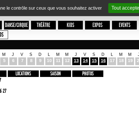
nne le contrôle sur ceux que vous souhaitez activer
Tout accepte
DANSE/CIRQUE
THÉÂTRE
KIDS
EXPOS
EVENTS
OS
M
J
V
S
D
L
M
M
J
V
S
D
L
M
M
5
6
7
8
9
10
11
12
13
14
15
16
17
18
19
LOCATIONS
SAISON
PHOTOS
7
6 27