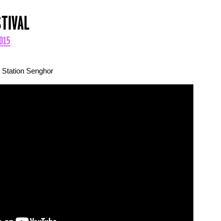
STIVAL
015
z Station Senghor