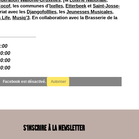
ocof
, les communes d’
Ixelles
,
Etterbeek
et
Saint-Josse-
riat avec les
Djangofolllies
, les
Jeunesses Musicales
,
 Life
,
Musiq’3
. En collaboration avec la Brasserie de la
0:00
20:00
20:00
20:00
Facebook est désactivé.
Autoriser
S'INSCRIRE À LA NEWSLETTER