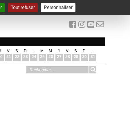
r
Tout refuser
Personnaliser
J
V
S
D
L
M
M
J
V
S
D
L
20
21
22
23
24
25
26
27
28
29
30
31