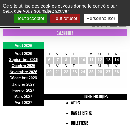
Panneau de gestion des cookies
Ce site utilise des cookies et vous donne le contrôle sur
ceux que vous souhaitez activer
Le Marni
CONCERTS
DANSE/CIRQUE
THÉÂTRE
KIDS
EXPOS
EVENTS
Tout accepter
Tout refuser
Personnaliser
INTRA MUROS
CALENDRIER
Août 2026
Août 2026
S
D
L
M
M
J
V
S
D
L
M
M
J
V
Septembre 2026
1
2
3
4
5
6
7
8
9
10
11
12
13
14
Octobre 2026
S
D
L
M
M
J
V
S
D
L
M
M
J
V
15
16
17
18
19
20
21
22
23
24
25
26
27
28
Novembre 2026
S
D
L
Décembre 2026
29
30
31
Janvier 2027
Février 2027
PRÉSENTATION
INFOS PRATIQUES
Mars 2027
ACCES
Avril 2027
BAR ET BISTRO
BILLETTERIE