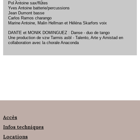
Pol Antoine sax/flûtes
Yves Antoine batterie/percussions
Jean Dumont basse
Carlos Ramos charango
Marine Antoine, Malin Hellman et Héléna Skarfors voix
DANTE et MONIK DOMINGUEZ : Danse - duo de tango
Une production de vzw Tarmis asbl - Talento, Arte y Amistad en
collaboration avec la chorale Anaconda
Accès
Infos techniques
Locations