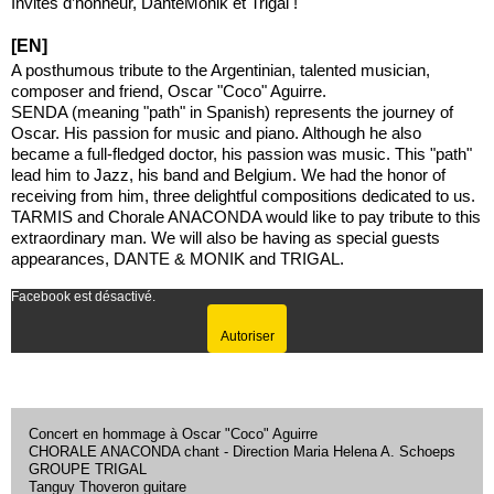
Invités d’honneur, DanteMonik et Trigal !
[EN]
A posthumous tribute to the Argentinian, talented musician,
composer and friend, Oscar "Coco" Aguirre.
SENDA (meaning "path" in Spanish) represents the journey of
Oscar. His passion for music and piano. Although he also
became a full-fledged doctor, his passion was music. This "path"
lead him to Jazz, his band and Belgium. We had the honor of
receiving from him, three delightful compositions dedicated to us.
TARMIS and Chorale ANACONDA would like to pay tribute to this
extraordinary man. We will also be having as special guests
appearances, DANTE & MONIK and TRIGAL.
Facebook est désactivé.
Autoriser
Concert en hommage à Oscar "Coco" Aguirre
CHORALE ANACONDA chant - Direction Maria Helena A. Schoeps
GROUPE TRIGAL
Tanguy Thoveron guitare