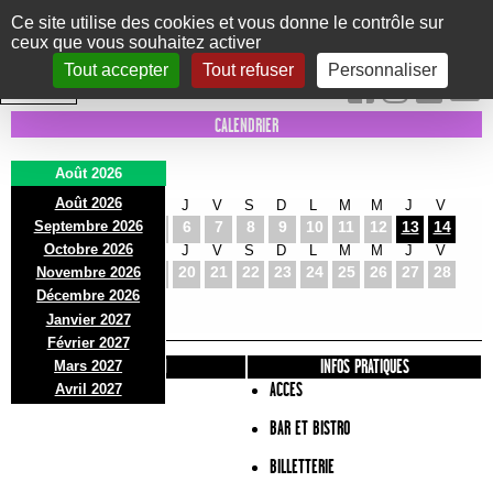
Panneau de gestion des cookies
Ce site utilise des cookies et vous donne le contrôle sur
ceux que vous souhaitez activer
Le Marni
CONCERTS
DANSE/CIRQUE
THÉÂTRE
KIDS
EXPOS
EVENTS
Tout accepter
Tout refuser
Personnaliser
INTRA MUROS
CALENDRIER
Août 2026
Août 2026
S
D
L
M
M
J
V
S
D
L
M
M
J
V
Septembre 2026
1
2
3
4
5
6
7
8
9
10
11
12
13
14
Octobre 2026
S
D
L
M
M
J
V
S
D
L
M
M
J
V
15
16
17
18
19
20
21
22
23
24
25
26
27
28
Novembre 2026
S
D
L
Décembre 2026
29
30
31
Janvier 2027
Février 2027
PRÉSENTATION
INFOS PRATIQUES
Mars 2027
ACCES
Avril 2027
BAR ET BISTRO
BILLETTERIE