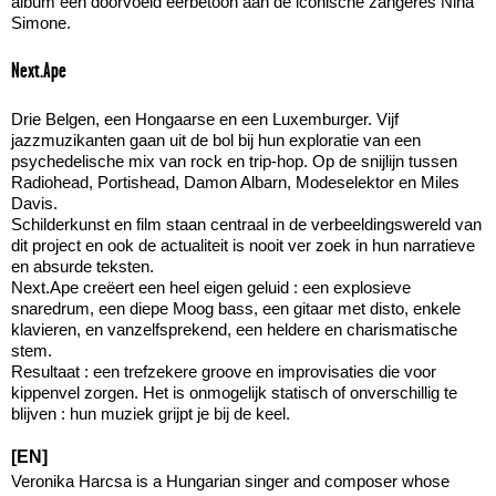
album een doorvoeld eerbetoon aan de iconische zangeres Nina
Simone.
Next.Ape
Drie Belgen, een Hongaarse en een Luxemburger. Vijf
jazzmuzikanten gaan uit de bol bij hun exploratie van een
psychedelische mix van rock en trip-hop. Op de snijlijn tussen
Radiohead, Portishead, Damon Albarn, Modeselektor en Miles
Davis.
Schilderkunst en film staan centraal in de verbeeldingswereld van
dit project en ook de actualiteit is nooit ver zoek in hun narratieve
en absurde teksten.
Next.Ape creëert een heel eigen geluid : een explosieve
snaredrum, een diepe Moog bass, een gitaar met disto, enkele
klavieren, en vanzelfsprekend, een heldere en charismatische
stem.
Resultaat : een trefzekere groove en improvisaties die voor
kippenvel zorgen. Het is onmogelijk statisch of onverschillig te
blijven : hun muziek grijpt je bij de keel.
[EN]
Veronika Harcsa is a Hungarian singer and composer whose