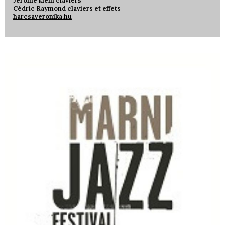
Jérome klein claviers
Cédric Raymond claviers et effets
harcsaveronika.hu