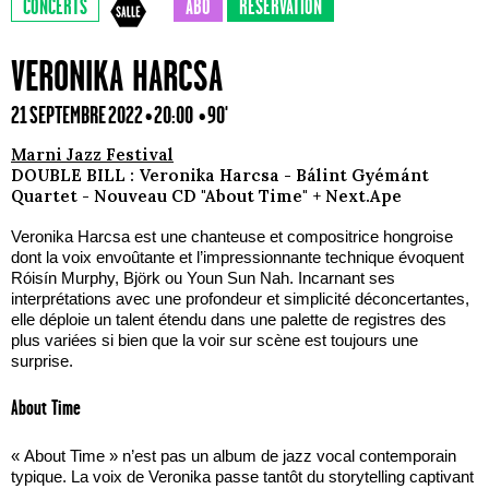
CONCERTS
ABO
RÉSERVATION
VERONIKA HARCSA
21 SEPTEMBRE 2022 • 20:00
• 90'
Marni Jazz Festival
DOUBLE BILL : Veronika Harcsa - Bálint Gyémánt
Quartet - Nouveau CD "About Time" + Next.Ape
Veronika Harcsa est une chanteuse et compositrice hongroise
dont la voix envoûtante et l’impressionnante technique évoquent
Róisín Murphy, Björk ou Youn Sun Nah. Incarnant ses
interprétations avec une profondeur et simplicité déconcertantes,
elle déploie un talent étendu dans une palette de registres des
plus variées si bien que la voir sur scène est toujours une
surprise.
About Time
« About Time » n’est pas un album de jazz vocal contemporain
typique. La voix de Veronika passe tantôt du storytelling captivant