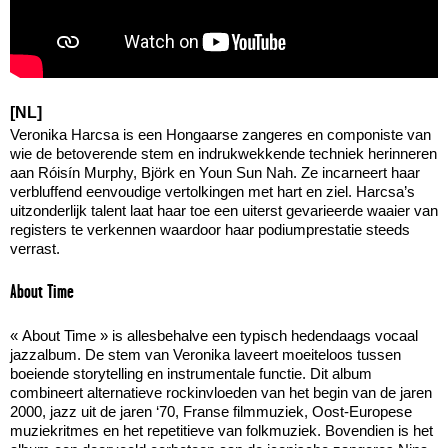
[NL]
Veronika Harcsa is een Hongaarse zangeres en componiste van
wie de betoverende stem en indrukwekkende techniek herinneren
aan Róisín Murphy, Björk en Youn Sun Nah. Ze incarneert haar
verbluffend eenvoudige vertolkingen met hart en ziel. Harcsa’s
uitzonderlijk talent laat haar toe een uiterst gevarieerde waaier van
registers te verkennen waardoor haar podiumprestatie steeds
verrast.
About Time
« About Time » is allesbehalve een typisch hedendaags vocaal
jazzalbum. De stem van Veronika laveert moeiteloos tussen
boeiende storytelling en instrumentale functie. Dit album
combineert alternatieve rockinvloeden van het begin van de jaren
2000, jazz uit de jaren ‘70, Franse filmmuziek, Oost-Europese
muziekritmes en het repetitieve van folkmuziek. Bovendien is het