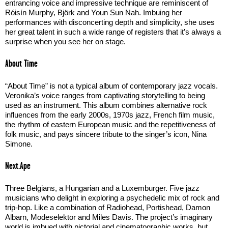
entrancing voice and impressive technique are reminiscent of
Róisín Murphy, Björk and Youn Sun Nah. Imbuing her
performances with disconcerting depth and simplicity, she uses
her great talent in such a wide range of registers that it’s always a
surprise when you see her on stage.
About Time
“About Time” is not a typical album of contemporary jazz vocals.
Veronika’s voice ranges from captivating storytelling to being
used as an instrument. This album combines alternative rock
influences from the early 2000s, 1970s jazz, French film music,
the rhythm of eastern European music and the repetitiveness of
folk music, and pays sincere tribute to the singer’s icon, Nina
Simone.
Next.Ape
Three Belgians, a Hungarian and a Luxemburger. Five jazz
musicians who delight in exploring a psychedelic mix of rock and
trip-hop. Like a combination of Radiohead, Portishead, Damon
Albarn, Modeselektor and Miles Davis. The project’s imaginary
world is imbued with pictorial and cinematographic works, but