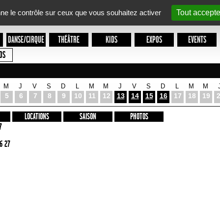
nne le contrôle sur ceux que vous souhaitez activer
Tout accepte
DANSE/CIRQUE
THÉÂTRE
KIDS
EXPOS
EVENTS
OS
M
J
V
S
D
L
M
M
J
V
S
D
L
M
M
5
6
7
8
9
10
11
12
13
14
15
16
17
18
19
LOCATIONS
SAISON
PHOTOS
7
6 27