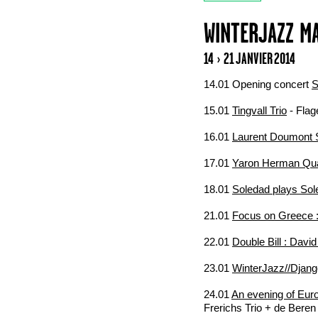
WINTERJAZZ M
14 › 21 JANVIER 2014
14.01 Opening concert
S
15.01
Tingvall Trio
- Flag
16.01
Laurent Doumont S
17.01
Yaron Herman Qua
18.01
Soledad plays Sol
21.01
Focus on Greece :
22.01
Double Bill : Dav
23.01
WinterJazz//Djang
24.01
An evening of Eur
Frerichs Trio + de Beren