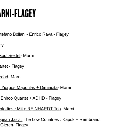
ARNI-FLAGEY
tefano Bollani - Enrico Rava
- Flagey
ey
oul Sextet
- Marni
rtet
- Flagey
edad
- Marni
 Yiorgos Magoulas + Diminuita
- Marni
id Enhco Quartet + ADHD
- Flagey
ofolllies : Mike REINHARDT Trio
- Marni
opean Jazz :
The Low Countries : Kapok + Rembrandt
 Gieren- Flagey