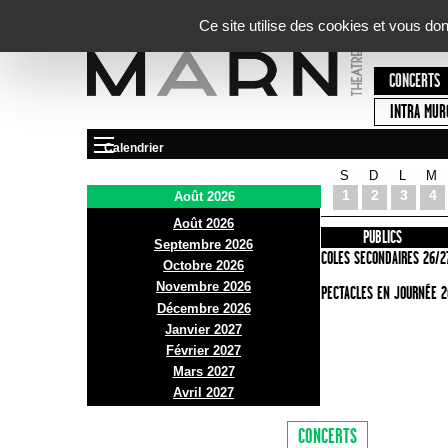
Panneau de gestion des cookies
Ce site utilise des cookies et vous do
CONCERTS
INTRA MUR
Calendrier
S
D
L
M
Le Marni
1
2
3
4
Août 2026
Août 2026
PRÉSENTATION
INFOS PRATIQUES
PUBLICS
Septembre 2026
ACCES
ECOLES SECONDAIRES 26/2
Octobre 2026
Novembre 2026
BAR ET BISTRO
SPECTACLES EN JOURNÉE 2
Décembre 2026
BILLETTERIE
Janvier 2027
Février 2027
Mars 2027
Avril 2027
CONCERTS