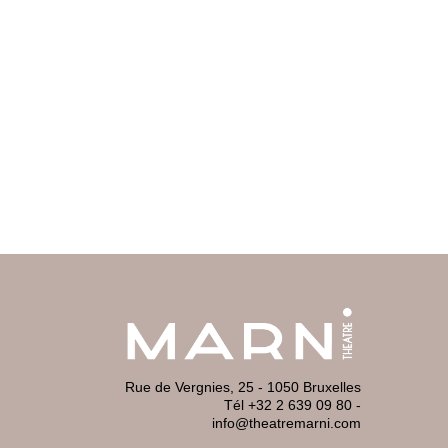
Rue de Vergnies, 25 - 1050 Bruxelles
Tél +32 2 639 09 80
-
info@theatremarni.com