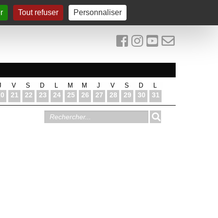
r
Tout refuser
Personnaliser
J
V
S
D
L
M
M
J
V
S
D
L
20
21
22
23
24
25
26
27
28
29
30
31