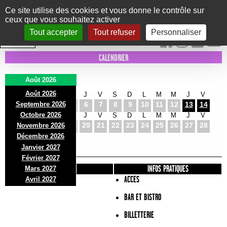
Panneau de gestion des cookies
Ce site utilise des cookies et vous donne le contrôle sur
ceux que vous souhaitez activer
Le Marni
CONCERTS
DANSE/CIRQUE
THÉÂTRE
KIDS
EXPOS
EVENTS
Tout accepter
Tout refuser
Personnaliser
INTRA MUROS
CALENDRIER
Août 2026
Août 2026
S
D
L
M
M
J
V
S
D
L
M
M
J
V
Septembre 2026
1
2
3
4
5
6
7
8
9
10
11
12
13
14
Octobre 2026
S
D
L
M
M
J
V
S
D
L
M
M
J
V
15
16
17
18
19
20
21
22
23
24
25
26
27
28
Novembre 2026
S
D
L
Décembre 2026
29
30
31
Janvier 2027
Février 2027
PRÉSENTATION
INFOS PRATIQUES
Mars 2027
ACCES
Avril 2027
BAR ET BISTRO
BILLETTERIE