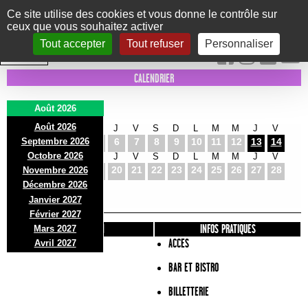
Panneau de gestion des cookies
Ce site utilise des cookies et vous donne le contrôle sur
ceux que vous souhaitez activer
Le Marni
CONCERTS
DANSE/CIRQUE
THÉÂTRE
KIDS
EXPOS
EVENTS
Tout accepter
Tout refuser
Personnaliser
INTRA MUROS
CALENDRIER
Août 2026
Août 2026
S
D
L
M
M
J
V
S
D
L
M
M
J
V
Septembre 2026
1
2
3
4
5
6
7
8
9
10
11
12
13
14
Octobre 2026
S
D
L
M
M
J
V
S
D
L
M
M
J
V
15
16
17
18
19
20
21
22
23
24
25
26
27
28
Novembre 2026
S
D
L
Décembre 2026
29
30
31
Janvier 2027
Février 2027
PRÉSENTATION
INFOS PRATIQUES
Mars 2027
ACCES
Avril 2027
BAR ET BISTRO
BILLETTERIE