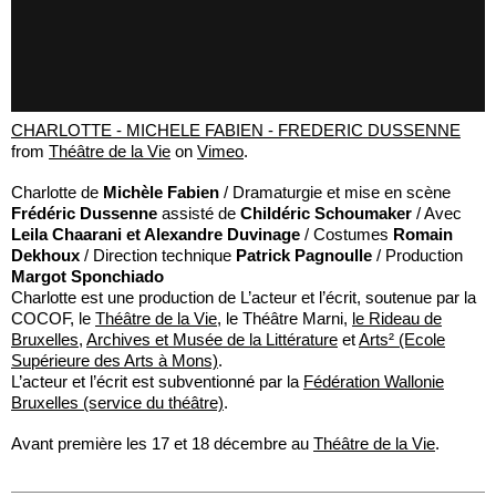
CHARLOTTE - MICHELE FABIEN - FREDERIC DUSSENNE
from
Théâtre de la Vie
on
Vimeo
.
Charlotte de
Michèle Fabien
/ Dramaturgie et mise en scène
Frédéric Dussenne
assisté de
Childéric Schoumaker
/ Avec
Leila Chaarani et Alexandre Duvinage
/ Costumes
Romain
Dekhoux
/ Direction technique
Patrick Pagnoulle
/ Production
Margot Sponchiado
Charlotte est une production de L’acteur et l’écrit, soutenue par la
COCOF, le
Théâtre de la Vie
, le Théâtre Marni,
le Rideau de
Bruxelles
,
Archives et Musée de la Littérature
et
Arts² (Ecole
Supérieure des Arts à Mons)
.
L’acteur et l’écrit est subventionné par la
Fédération Wallonie
Bruxelles (service du théâtre)
.
Avant première les 17 et 18 décembre au
Théâtre de la Vie
.