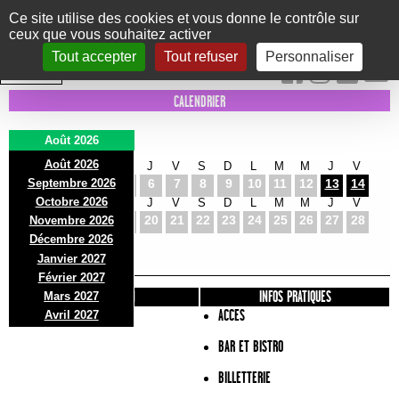
Panneau de gestion des cookies
Ce site utilise des cookies et vous donne le contrôle sur
ceux que vous souhaitez activer
Le Marni
CONCERTS
DANSE/CIRQUE
THÉÂTRE
KIDS
EXPOS
EVENTS
Tout accepter
Tout refuser
Personnaliser
INTRA MUROS
CALENDRIER
Août 2026
Août 2026
S
D
L
M
M
J
V
S
D
L
M
M
J
V
Septembre 2026
1
2
3
4
5
6
7
8
9
10
11
12
13
14
Octobre 2026
S
D
L
M
M
J
V
S
D
L
M
M
J
V
15
16
17
18
19
20
21
22
23
24
25
26
27
28
Novembre 2026
S
D
L
Décembre 2026
29
30
31
Janvier 2027
Février 2027
PRÉSENTATION
INFOS PRATIQUES
Mars 2027
ACCES
Avril 2027
BAR ET BISTRO
BILLETTERIE