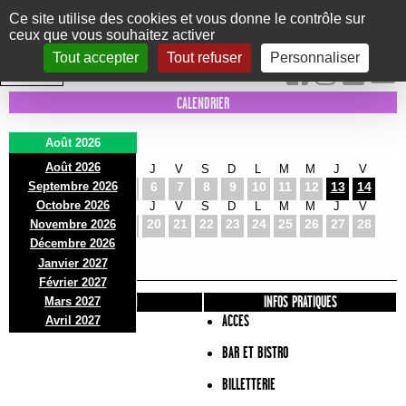
Panneau de gestion des cookies
Ce site utilise des cookies et vous donne le contrôle sur
ceux que vous souhaitez activer
Le Marni
CONCERTS
DANSE/CIRQUE
THÉÂTRE
KIDS
EXPOS
EVENTS
Tout accepter
Tout refuser
Personnaliser
INTRA MUROS
CALENDRIER
Août 2026
Août 2026
S
D
L
M
M
J
V
S
D
L
M
M
J
V
Septembre 2026
1
2
3
4
5
6
7
8
9
10
11
12
13
14
Octobre 2026
S
D
L
M
M
J
V
S
D
L
M
M
J
V
15
16
17
18
19
20
21
22
23
24
25
26
27
28
Novembre 2026
S
D
L
Décembre 2026
29
30
31
Janvier 2027
Février 2027
PRÉSENTATION
INFOS PRATIQUES
Mars 2027
ACCES
Avril 2027
BAR ET BISTRO
BILLETTERIE