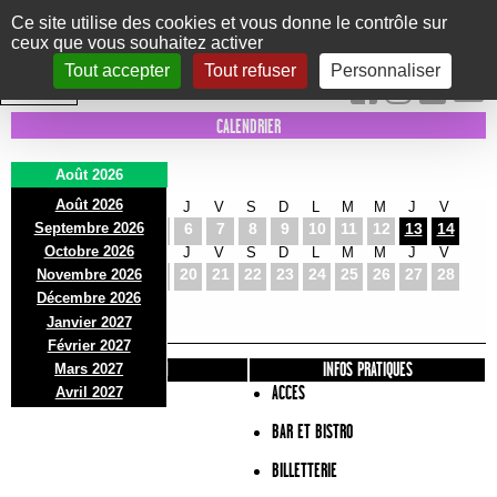
Panneau de gestion des cookies
Ce site utilise des cookies et vous donne le contrôle sur
ceux que vous souhaitez activer
Le Marni
CONCERTS
DANSE/CIRQUE
THÉÂTRE
KIDS
EXPOS
EVENTS
Tout accepter
Tout refuser
Personnaliser
INTRA MUROS
CALENDRIER
Août 2026
Août 2026
S
D
L
M
M
J
V
S
D
L
M
M
J
V
Septembre 2026
1
2
3
4
5
6
7
8
9
10
11
12
13
14
Octobre 2026
S
D
L
M
M
J
V
S
D
L
M
M
J
V
15
16
17
18
19
20
21
22
23
24
25
26
27
28
Novembre 2026
S
D
L
Décembre 2026
29
30
31
Janvier 2027
Février 2027
PRÉSENTATION
INFOS PRATIQUES
Mars 2027
ACCES
Avril 2027
BAR ET BISTRO
BILLETTERIE