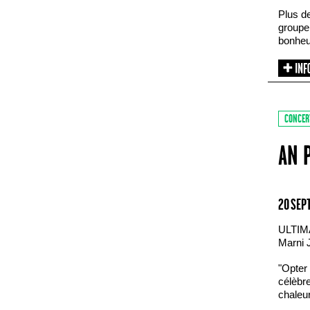
Plus d
groupe 
bonheu
CONCER
AN 
20 SEP
ULTIM
Marni 
"Opter 
célèbre
chaleur