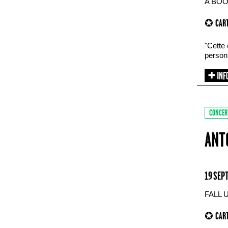
A BOO
✪ CART
"Cette 
personn
CONCER
ANT
19 SEP
FALL 
✪ CART