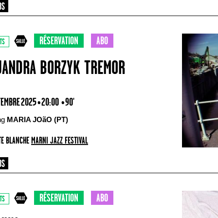
RÉSERVATION
ABO
TS
JANDRA BORZYK TREMOR
TEMBRE 2025 • 20:00
• 90'
ing
MARIA JOãO (PT)
E BLANCHE
MARNI JAZZ FESTIVAL
RÉSERVATION
ABO
TS