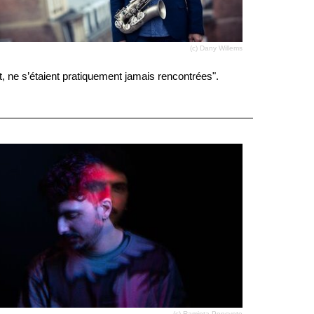
(c) Dany Willems
t, ne s’étaient pratiquement jamais rencontrées".
(c) Raminta Poncynte