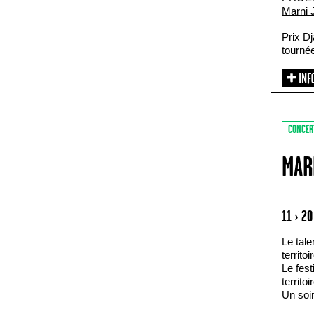
Marni 
Prix Dj
tournée
CONCER
MAR
11 › 2
Le tale
territoi
Le fest
territoi
Un soir