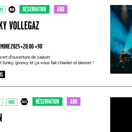
RÉSERVATION
ABO
TS
KY VOLLEGAZ
EMBRE 2025 • 20:00
• 90'
cert d’ouverture de saison
 funky, groovy et ça vous fait chanter et danser !
RÉSERVATION
ABO
E
KIDS
N