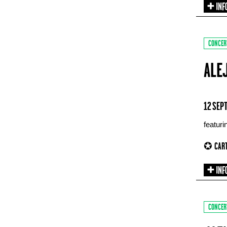
CONCER
ALE
12 SEP
featur
✪ CART
CONCER