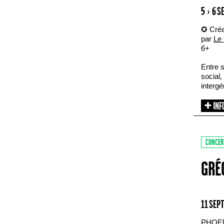
5 › 6 
✪ Créa
par
Le 
6+
Entre s
social,
intergé
CONCER
GRÉ
11 SEP
PHOE