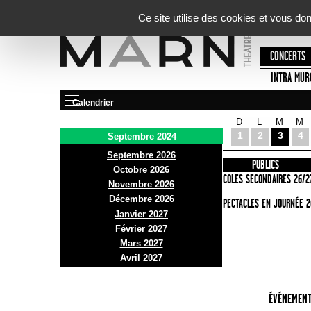
Panneau de gestion des cookies
Ce site utilise des cookies et vous do
CONCERTS
INTRA MUR
Calendrier
D
L
M
M
Le Marni
1
2
3
4
Septembre 2024
Septembre 2026
PRÉSENTATION
INFOS PRATIQUES
PUBLICS
Octobre 2026
ACCES
ECOLES SECONDAIRES 26/2
Novembre 2026
Décembre 2026
BAR ET BISTRO
SPECTACLES EN JOURNÉE 2
Janvier 2027
BILLETTERIE
Février 2027
Mars 2027
Avril 2027
ÉVÉNEMENT