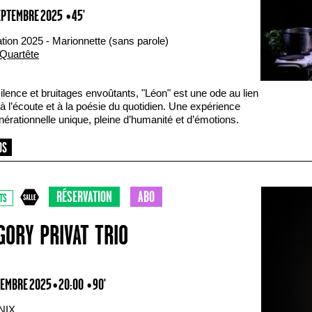
SEPTEMBRE 2025
• 45'
tion 2025 - Marionnette (sans parole)
Quartête
ilence et bruitages envoûtants, "Léon" est une ode au lien
 à l’écoute et à la poésie du quotidien. Une expérience
nérationnelle unique, pleine d’humanité et d’émotions.
RÉSERVATION
ABO
TS
GORY PRIVAT TRIO
TEMBRE 2025 • 20:00
• 90'
NIX