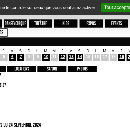
nne le contrôle sur ceux que vous souhaitez activer
Tout accepte
DANSE/CIRQUE
THÉÂTRE
KIDS
EXPOS
EVENTS
OS
J
V
S
D
L
M
M
J
V
S
D
L
M
M
J
5
6
7
8
9
10
11
12
13
14
15
16
17
18
19
LOCATIONS
SAISON
PHOTOS
7
6 27
S DU 24 SEPTEMBRE 2024