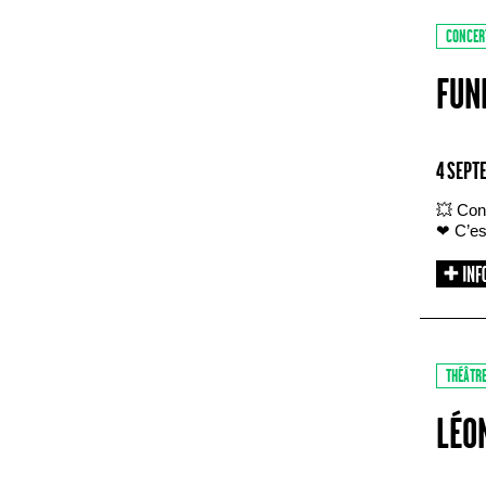
CONCER
FUN
4 SEPT
💥 Con
❤ C’est
THÉÂTR
LÉO