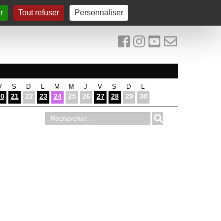
r
Tout refuser
Personnaliser
V
S
D
L
M
M
J
V
S
D
L
20
21
22
23
24
25
26
27
28
29
30