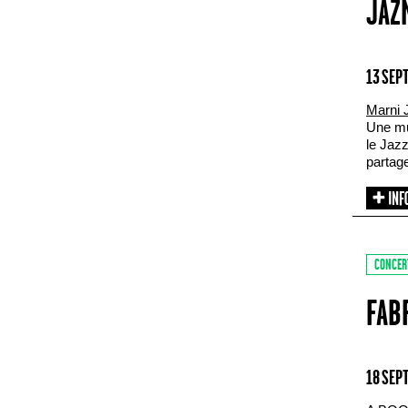
JAZ
13 SEP
Marni 
Une mu
le Jaz
partage
CONCER
FAB
18 SEP