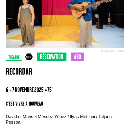
(c) Laurent Poma
RÉSERVATION
ABO
THÉÂTRE
RECORDAR
6 › 7 NOVEMBRE 2025
• 75'
C’EST VIVRE A NOUVEAU
David et Marisel Méndez Yépez / Ilyas Mettioui / Tatjana
Pessoa