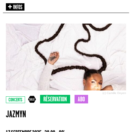
(c) Camille Doyen
RÉSERVATION
ABO
CONCERTS
JAZMYN