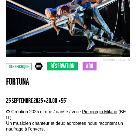
(c) Andrea Macchia
RÉSERVATION
ABO
DANSE/CIRQUE
FORTUNA
25 SEPTEMBRE 2025 • 20:00
• 55'
✪ Création 2025 cirque / danse / voile
Piergiorgio Milano
(BE-
IT)
Un musicien chanteur et deux acrobates nous racontent un
naufrage à l’envers.