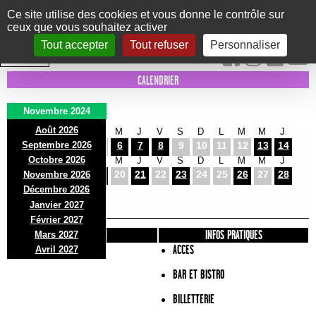
Panneau de gestion des cookies
Ce site utilise des cookies et vous donne le contrôle sur
ceux que vous souhaitez activer
Le Marni
CONCERTS
DANSE/CIRQUE
THÉÂTRE
KIDS
EXPOS
EVENTS
Tout accepter
Tout refuser
Personnaliser
INTRA MUROS
CALENDRIER
Novembre 2024
Août 2026
V
S
D
L
M
M
J
V
S
D
L
M
M
J
Septembre 2026
1
2
3
4
5
6
7
8
9
10
11
12
13
14
Octobre 2026
V
S
D
L
M
M
J
V
S
D
L
M
M
J
15
16
17
18
19
20
21
22
23
24
25
26
27
28
Novembre 2026
V
S
Décembre 2026
29
30
Janvier 2027
Février 2027
PRÉSENTATION
INFOS PRATIQUES
Mars 2027
ACCES
Avril 2027
BAR ET BISTRO
BILLETTERIE