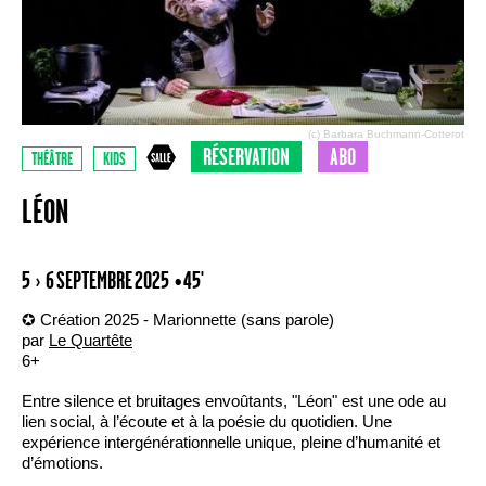
(c) Barbara Buchmann-Cotterot
RÉSERVATION
ABO
THÉÂTRE
KIDS
LÉON
5 › 6 SEPTEMBRE 2025
• 45'
✪ Création 2025 - Marionnette (sans parole)
par
Le Quartête
6+
Entre silence et bruitages envoûtants, "Léon" est une ode au
lien social, à l’écoute et à la poésie du quotidien. Une
expérience intergénérationnelle unique, pleine d’humanité et
d’émotions.