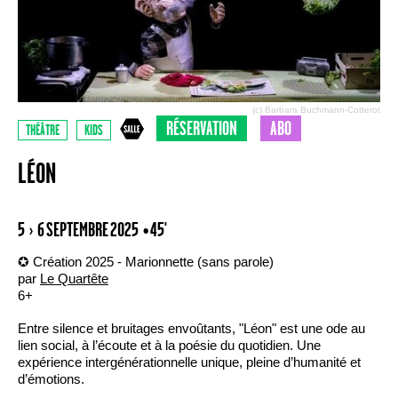
(c) Barbara Buchmann-Cotterot
RÉSERVATION
ABO
THÉÂTRE
KIDS
LÉON
5 › 6 SEPTEMBRE 2025
• 45'
✪ Création 2025 - Marionnette (sans parole)
par
Le Quartête
6+
Entre silence et bruitages envoûtants, "Léon" est une ode au
lien social, à l’écoute et à la poésie du quotidien. Une
expérience intergénérationnelle unique, pleine d’humanité et
d’émotions.