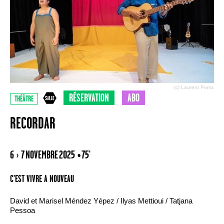
(c) Laurent Poma
RÉSERVATION
ABO
THÉÂTRE
RECORDAR
6 › 7 NOVEMBRE 2025
• 75'
C’EST VIVRE A NOUVEAU
David et Marisel Méndez Yépez / Ilyas Mettioui / Tatjana
Pessoa