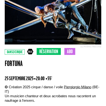
(c) Andrea Macchia
RÉSERVATION
ABO
DANSE/CIRQUE
FORTUNA
25 SEPTEMBRE 2025 • 20:00
• 55'
✪ Création 2025 cirque / danse / voile
Piergiorgio Milano
(BE-
IT)
Un musicien chanteur et deux acrobates nous racontent un
naufrage à l’envers.