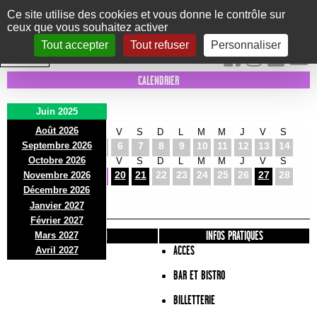
Panneau de gestion des cookies
Ce site utilise des cookies et vous donne le contrôle sur
ceux que vous souhaitez activer
Le Marni
CONCERTS
DANSE/CIRQUE
THÉÂTRE
KIDS
EXPOS
EVENTS
Tout accepter
Tout refuser
Personnaliser
INTRA MUROS
CALENDRIER
Juin 2025
Août 2026
D
L
M
M
J
V
S
D
L
M
M
J
V
S
Septembre 2026
1
2
3
4
5
6
7
8
9
10
11
12
13
14
Octobre 2026
D
L
M
M
J
V
S
D
L
M
M
J
V
S
15
16
17
18
19
20
21
22
23
24
25
26
27
28
Novembre 2026
D
L
Décembre 2026
29
30
Janvier 2027
Février 2027
PRÉSENTATION
INFOS PRATIQUES
Mars 2027
ACCES
Avril 2027
BAR ET BISTRO
BILLETTERIE