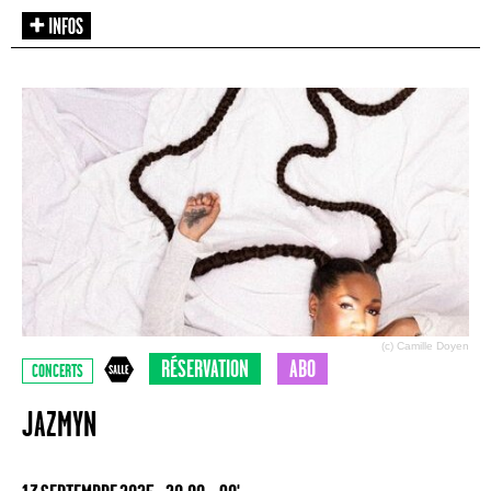
(c) Camille Doyen
RÉSERVATION
ABO
CONCERTS
JAZMYN