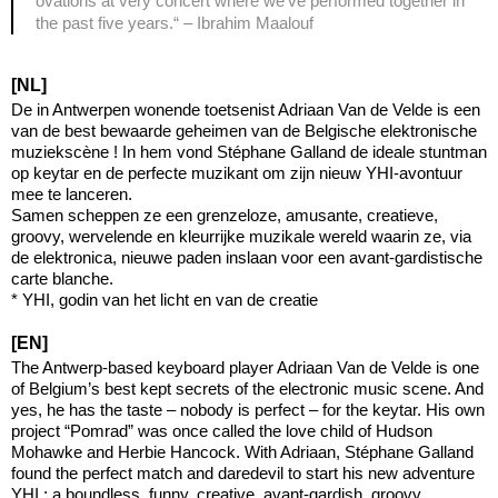
ovations at very concert where we’ve performed together in
the past five years.“ – Ibrahim Maalouf
[NL]
De in Antwerpen wonende toetsenist Adriaan Van de Velde is een
van de best bewaarde geheimen van de Belgische elektronische
muziekscène ! In hem vond Stéphane Galland de ideale stuntman
op keytar en de perfecte muzikant om zijn nieuw YHI-avontuur
mee te lanceren.
Samen scheppen ze een grenzeloze, amusante, creatieve,
groovy, wervelende en kleurrijke muzikale wereld waarin ze, via
de elektronica, nieuwe paden inslaan voor een avant-gardistische
carte blanche.
* YHI, godin van het licht en van de creatie
[EN]
The Antwerp-based keyboard player Adriaan Van de Velde is one
of Belgium’s best kept secrets of the electronic music scene. And
yes, he has the taste – nobody is perfect – for the keytar. His own
project “Pomrad” was once called the love child of Hudson
Mohawke and Herbie Hancock. With Adriaan, Stéphane Galland
found the perfect match and daredevil to start his new adventure
YHI : a boundless, funny, creative, avant-gardish, groovy,