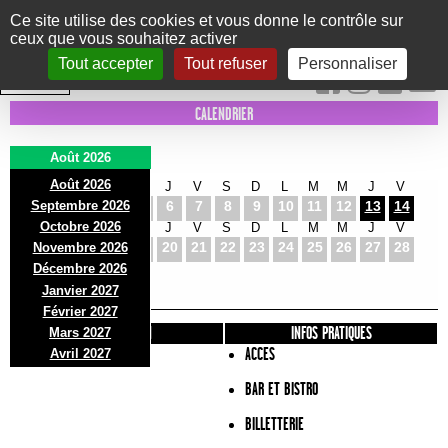
Panneau de gestion des cookies
Ce site utilise des cookies et vous donne le contrôle sur
ceux que vous souhaitez activer
Le Marni
CONCERTS
DANSE/CIRQUE
THÉÂTRE
KIDS
EXPOS
EVENTS
Tout accepter
Tout refuser
Personnaliser
INTRA MUROS
CALENDRIER
Août 2026
Août 2026
S
D
L
M
M
J
V
S
D
L
M
M
J
V
Septembre 2026
1
2
3
4
5
6
7
8
9
10
11
12
13
14
Octobre 2026
S
D
L
M
M
J
V
S
D
L
M
M
J
V
15
16
17
18
19
20
21
22
23
24
25
26
27
28
Novembre 2026
S
D
L
Décembre 2026
29
30
31
Janvier 2027
Février 2027
PRÉSENTATION
INFOS PRATIQUES
Mars 2027
ACCES
Avril 2027
BAR ET BISTRO
BILLETTERIE