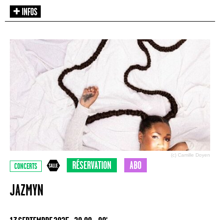
(c) Camille Doyen
RÉSERVATION
ABO
CONCERTS
JAZMYN