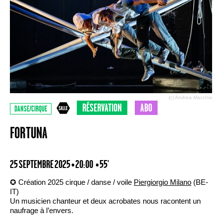
(c) Andrea Macchia
RÉSERVATION
ABO
DANSE/CIRQUE
FORTUNA
25 SEPTEMBRE 2025 • 20:00
• 55'
✪ Création 2025 cirque / danse / voile
Piergiorgio Milano
(BE-
IT)
Un musicien chanteur et deux acrobates nous racontent un
naufrage à l’envers.