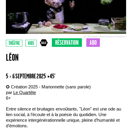
(c) Barbara Buchmann-Cotterot
RÉSERVATION
ABO
THÉÂTRE
KIDS
LÉON
5 › 6 SEPTEMBRE 2025
• 45'
✪ Création 2025 - Marionnette (sans parole)
par
Le Quartête
6+
Entre silence et bruitages envoûtants, "Léon" est une ode au
lien social, à l’écoute et à la poésie du quotidien. Une
expérience intergénérationnelle unique, pleine d’humanité et
d’émotions.