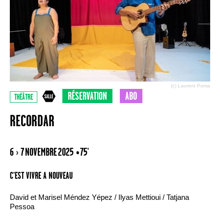
(c) Laurent Poma
RÉSERVATION
ABO
THÉÂTRE
RECORDAR
6 › 7 NOVEMBRE 2025
• 75'
C’EST VIVRE A NOUVEAU
David et Marisel Méndez Yépez / Ilyas Mettioui / Tatjana
Pessoa