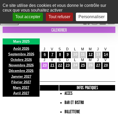
Panneau de gestion des cookies
Ce site utilise des cookies et vous donne le contrôle sur
ceux que vous souhaitez activer
Le Marni
CONCERTS
DANSE/CIRQUE
THÉÂTRE
KIDS
EXPOS
EVENTS
Tout accepter
Tout refuser
Personnaliser
INTRA MUROS
CALENDRIER
Mars 2025
Août 2026
S
D
L
M
M
J
V
S
D
L
M
M
J
V
Septembre 2026
1
2
3
4
5
6
7
8
9
10
11
12
13
14
Octobre 2026
S
D
L
M
M
J
V
S
D
L
M
M
J
V
15
16
17
18
19
20
21
22
23
24
25
26
27
28
Novembre 2026
S
D
L
Décembre 2026
29
30
31
Janvier 2027
Février 2027
PRÉSENTATION
INFOS PRATIQUES
Mars 2027
ACCES
Avril 2027
BAR ET BISTRO
BILLETTERIE