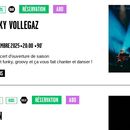
RÉSERVATION
ABO
TS
KY VOLLEGAZ
EMBRE 2025 • 20:00
• 90'
cert d’ouverture de saison
 funky, groovy et ça vous fait chanter et danser !
RÉSERVATION
ABO
E
KIDS
N