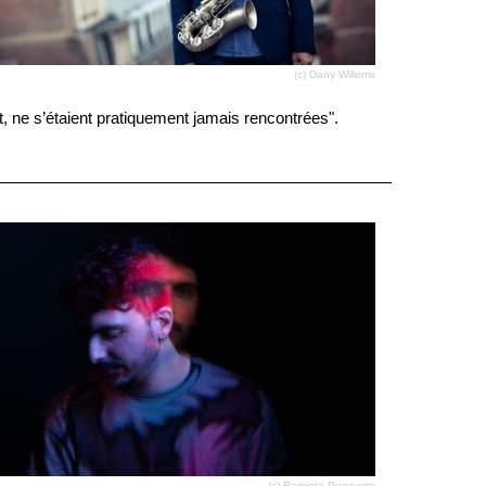
(c) Dany Willems
t, ne s’étaient pratiquement jamais rencontrées".
(c) Raminta Poncynte