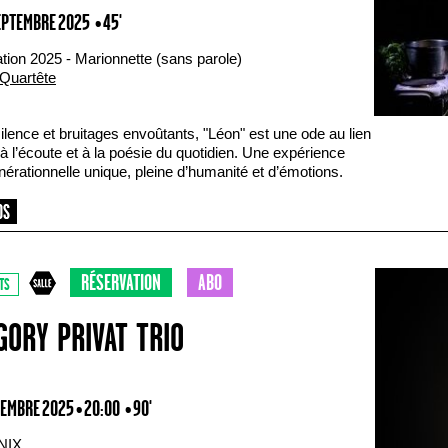
SEPTEMBRE 2025
• 45'
tion 2025 - Marionnette (sans parole)
Quartête
ilence et bruitages envoûtants, "Léon" est une ode au lien
 à l’écoute et à la poésie du quotidien. Une expérience
nérationnelle unique, pleine d’humanité et d’émotions.
RÉSERVATION
ABO
TS
GORY PRIVAT TRIO
TEMBRE 2025 • 20:00
• 90'
NIX