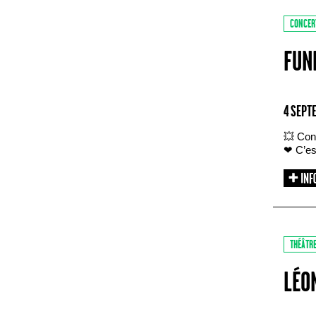
CONCER
FUN
4 SEPT
💥 Con
❤ C’est
THÉÂTR
LÉO