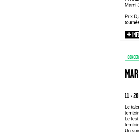
Marni 
Prix Dj
tournée
CONCER
MAR
11 › 2
Le tale
territoi
Le fest
territoi
Un soir