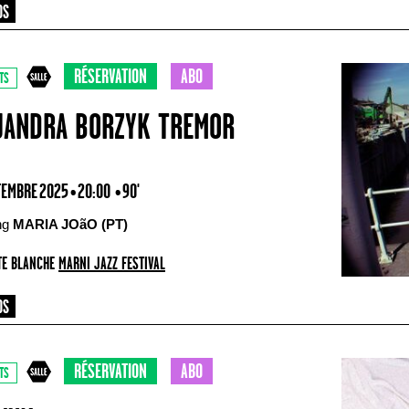
RÉSERVATION
ABO
TS
JANDRA BORZYK TREMOR
TEMBRE 2025 • 20:00
• 90'
ing
MARIA JOãO (PT)
E BLANCHE
MARNI JAZZ FESTIVAL
RÉSERVATION
ABO
TS