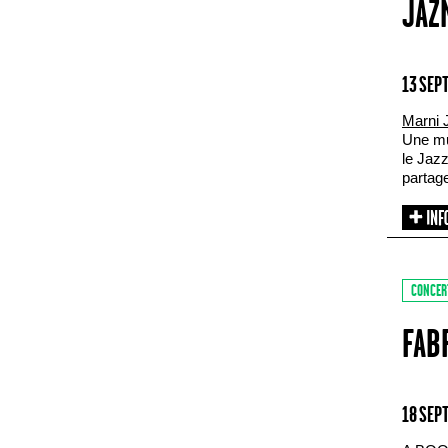
JAZ
13 SEP
Marni 
Une mu
le Jaz
partage
CONCER
FAB
18 SEP