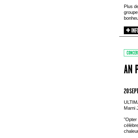
Plus d
groupe 
bonheu
CONCER
AN 
20 SEP
ULTIM
Marni 
"Opter 
célèbre
chaleur