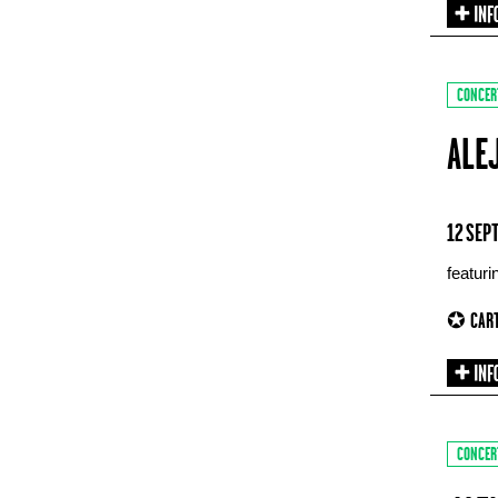
CONCER
ALE
12 SEP
featur
✪ CART
CONCER