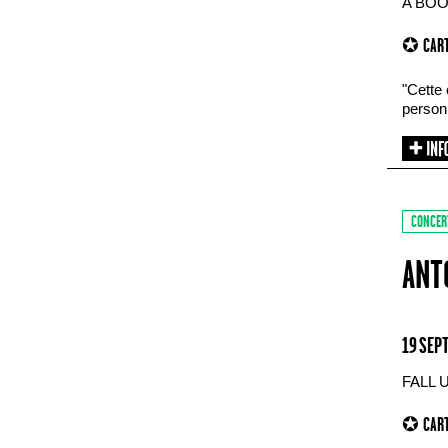
A BOO
✪ CART
"Cette 
personn
CONCER
ANT
19 SEP
FALL 
✪ CART