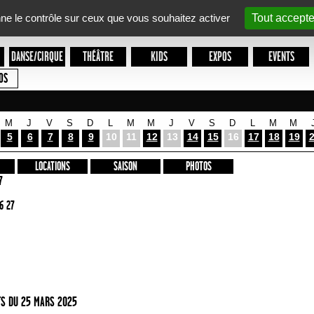
nne le contrôle sur ceux que vous souhaitez activer
Tout accepte
DANSE/CIRQUE
THÉÂTRE
KIDS
EXPOS
EVENTS
OS
M
J
V
S
D
L
M
M
J
V
S
D
L
M
M
5
6
7
8
9
10
11
12
13
14
15
16
17
18
19
LOCATIONS
SAISON
PHOTOS
7
6 27
S DU 25 MARS 2025