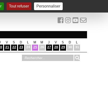
r
Tout refuser
Personnaliser
J
V
S
D
L
M
M
J
V
S
D
L
20
21
22
23
24
25
26
27
28
29
30
31