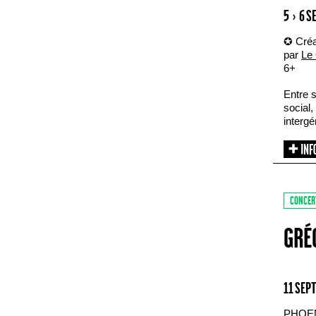
5 › 6 
✪ Créa
par
Le 
6+
Entre s
social,
intergé
CONCER
GRÉ
11 SEP
PHOE