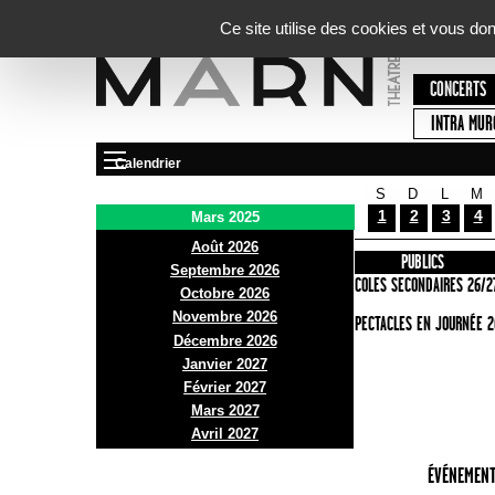
Panneau de gestion des cookies
Ce site utilise des cookies et vous do
CONCERTS
INTRA MUR
Calendrier
S
D
L
M
Le Marni
1
2
3
4
Mars 2025
Août 2026
PRÉSENTATION
INFOS PRATIQUES
PUBLICS
Septembre 2026
ACCES
ECOLES SECONDAIRES 26/2
Octobre 2026
Novembre 2026
BAR ET BISTRO
SPECTACLES EN JOURNÉE 2
Décembre 2026
BILLETTERIE
Janvier 2027
Février 2027
Mars 2027
Avril 2027
ÉVÉNEMENT