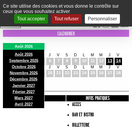
Panneau de gestion des cookies
Ce site utilise des cookies et vous donne le contrôle sur
ceux que vous souhaitez activer
Le Marni
CONCERTS
DANSE/CIRQUE
THÉÂTRE
KIDS
EXPOS
EVENTS
Tout accepter
Tout refuser
Personnaliser
INTRA MUROS
CALENDRIER
Août 2026
Août 2026
S
D
L
M
M
J
V
S
D
L
M
M
J
V
Septembre 2026
1
2
3
4
5
6
7
8
9
10
11
12
13
14
Octobre 2026
S
D
L
M
M
J
V
S
D
L
M
M
J
V
15
16
17
18
19
20
21
22
23
24
25
26
27
28
Novembre 2026
S
D
L
Décembre 2026
29
30
31
Janvier 2027
Février 2027
PRÉSENTATION
INFOS PRATIQUES
Mars 2027
ACCES
Avril 2027
BAR ET BISTRO
BILLETTERIE