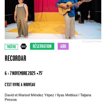
(c) Laurent Poma
RÉSERVATION
ABO
THÉÂTRE
RECORDAR
6 › 7 NOVEMBRE 2025
• 75'
C’EST VIVRE A NOUVEAU
David et Marisel Méndez Yépez / Ilyas Mettioui / Tatjana
Pessoa