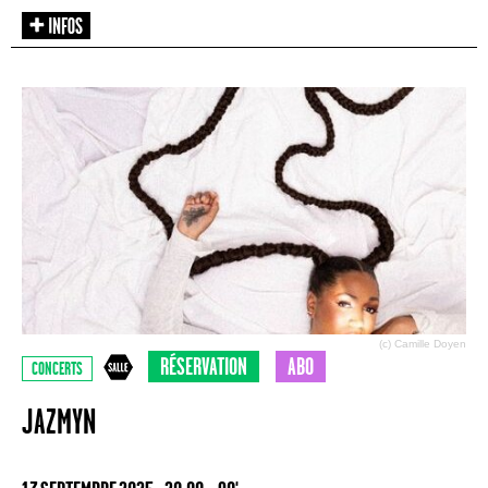
(c) Camille Doyen
RÉSERVATION
ABO
CONCERTS
JAZMYN