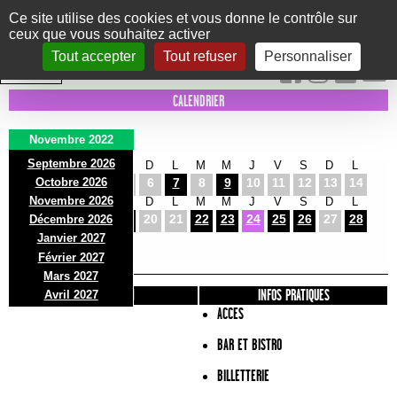
Panneau de gestion des cookies
Ce site utilise des cookies et vous donne le contrôle sur
ceux que vous souhaitez activer
Le Marni
CONCERTS
DANSE/CIRQUE
THÉÂTRE
KIDS
EXPOS
EVENTS
Tout accepter
Tout refuser
Personnaliser
INTRA MUROS
CALENDRIER
Novembre 2022
Septembre 2026
M
M
J
V
S
D
L
M
M
J
V
S
D
L
Octobre 2026
1
2
3
4
5
6
7
8
9
10
11
12
13
14
Novembre 2026
M
M
J
V
S
D
L
M
M
J
V
S
D
L
15
16
17
18
19
20
21
22
23
24
25
26
27
28
Décembre 2026
M
M
Janvier 2027
29
30
Février 2027
Mars 2027
PRÉSENTATION
INFOS PRATIQUES
Avril 2027
ACCES
BAR ET BISTRO
BILLETTERIE