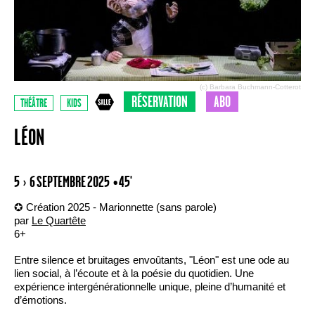
(c) Barbara Buchmann-Cotterot
RÉSERVATION
ABO
THÉÂTRE
KIDS
LÉON
5 › 6 SEPTEMBRE 2025
• 45'
✪ Création 2025 - Marionnette (sans parole)
par
Le Quartête
6+
Entre silence et bruitages envoûtants, "Léon" est une ode au
lien social, à l’écoute et à la poésie du quotidien. Une
expérience intergénérationnelle unique, pleine d’humanité et
d’émotions.