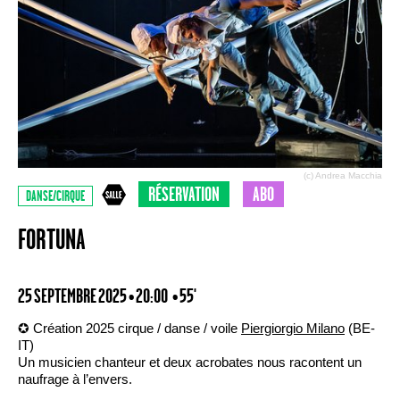
(c) Andrea Macchia
RÉSERVATION
ABO
DANSE/CIRQUE
FORTUNA
25 SEPTEMBRE 2025 • 20:00
• 55'
✪ Création 2025 cirque / danse / voile
Piergiorgio Milano
(BE-
IT)
Un musicien chanteur et deux acrobates nous racontent un
naufrage à l’envers.