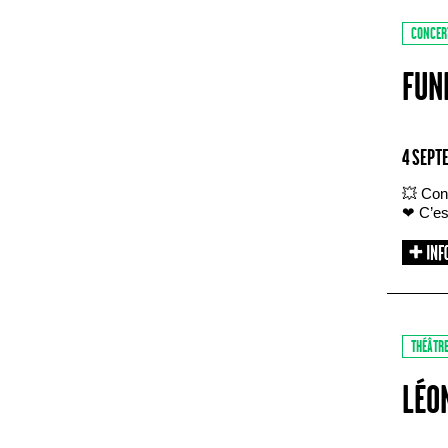
CONCER
FUN
4 SEPT
💥 Con
❤ C’est
THÉÂTR
LÉO