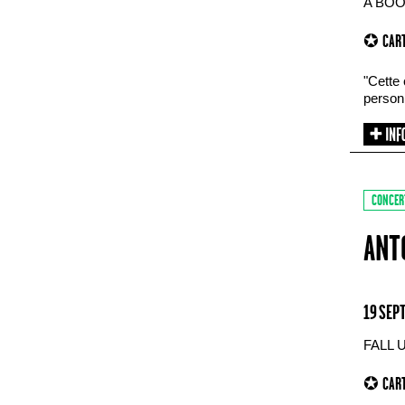
A BOO
✪ CART
"Cette 
personn
CONCER
ANT
19 SEP
FALL 
✪ CART