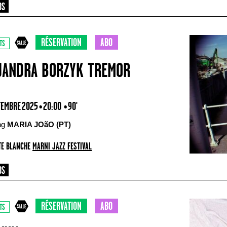
RÉSERVATION
ABO
TS
JANDRA BORZYK TREMOR
TEMBRE 2025 • 20:00
• 90'
ing
MARIA JOãO (PT)
E BLANCHE
MARNI JAZZ FESTIVAL
RÉSERVATION
ABO
TS