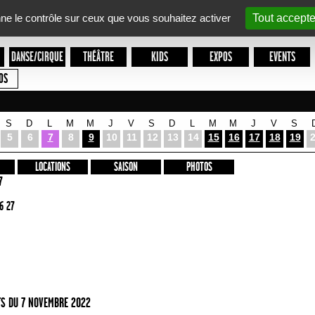
nne le contrôle sur ceux que vous souhaitez activer
Tout accepte
DANSE/CIRQUE
THÉÂTRE
KIDS
EXPOS
EVENTS
OS
S
D
L
M
M
J
V
S
D
L
M
M
J
V
S
5
6
7
8
9
10
11
12
13
14
15
16
17
18
19
LOCATIONS
SAISON
PHOTOS
7
6 27
S DU 7 NOVEMBRE 2022