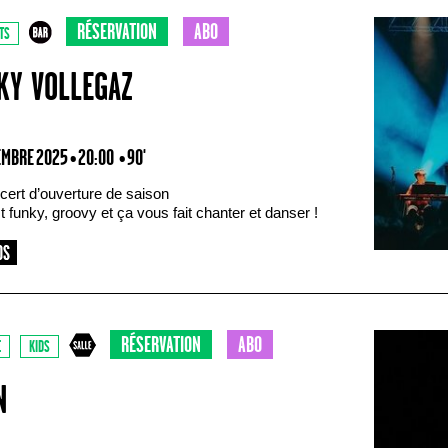
RÉSERVATION
ABO
TS
KY VOLLEGAZ
EMBRE 2025 • 20:00
• 90'
cert d’ouverture de saison
 funky, groovy et ça vous fait chanter et danser !
RÉSERVATION
ABO
E
KIDS
N