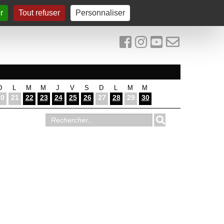
r
Tout refuser
Personnaliser
D
L
M
M
J
V
S
D
L
M
M
20
21
22
23
24
25
26
27
28
29
30