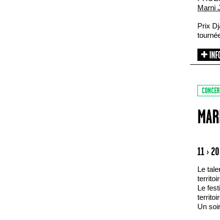
Marni 
Prix Dj
tournée
CONCER
MAR
11 › 2
Le tale
territoi
Le fest
territoi
Un soir