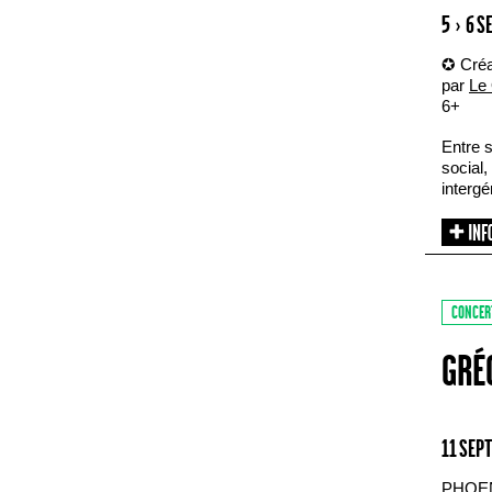
5 › 6 
✪ Créa
par
Le 
6+
Entre s
social,
intergé
CONCER
GRÉ
11 SEP
PHOE