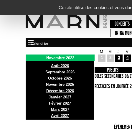
Panneau de gestion des cookies
Ce site utilise des cookies et vous do
CONCERTS
INTRA MUR
Calendrier
M
M
J
V
Le Marni
1
2
3
4
Novembre 2022
Août 2026
PRÉSENTATION
INFOS PRATIQUES
PUBLICS
Septembre 2026
ACCES
ECOLES SECONDAIRES 26/2
Octobre 2026
Novembre 2026
BAR ET BISTRO
SPECTACLES EN JOURNÉE 2
Décembre 2026
BILLETTERIE
Janvier 2027
Février 2027
Mars 2027
Avril 2027
ÉVÉNEMENT