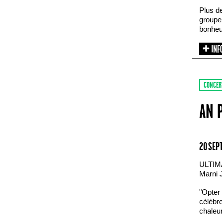
Plus d
groupe 
bonheu
CONCER
AN 
20 SEP
ULTIM
Marni 
"Opter 
célèbre
chaleur