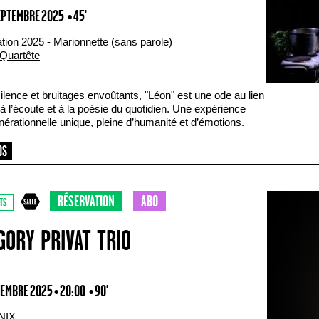
SEPTEMBRE 2025
• 45'
tion 2025 - Marionnette (sans parole)
Quartête
ilence et bruitages envoûtants, "Léon" est une ode au lien
 à l’écoute et à la poésie du quotidien. Une expérience
nérationnelle unique, pleine d’humanité et d’émotions.
RÉSERVATION
ABO
TS
GORY PRIVAT TRIO
TEMBRE 2025 • 20:00
• 90'
NIX