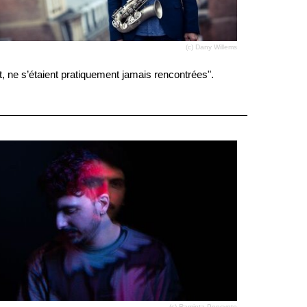
(c) Dany Willems
t, ne s’étaient pratiquement jamais rencontrées".
(c) Raminta Poncynte