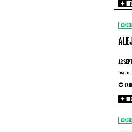
CONCER
ALE
12 SEP
featur
✪ CART
CONCER