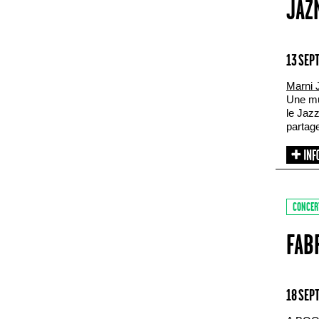
JAZ
13 SEP
Marni 
Une mu
le Jaz
partage
CONCER
FAB
18 SEP