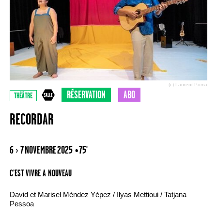
(c) Laurent Poma
RÉSERVATION
ABO
THÉÂTRE
RECORDAR
6 › 7 NOVEMBRE 2025
• 75'
C’EST VIVRE A NOUVEAU
David et Marisel Méndez Yépez / Ilyas Mettioui / Tatjana
Pessoa