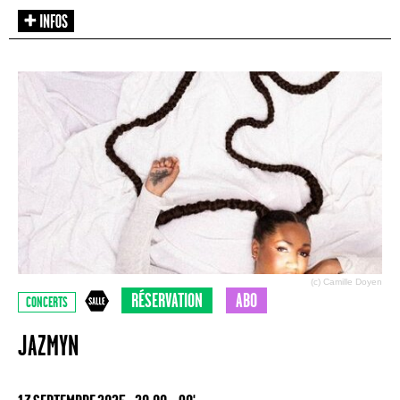
(c) Camille Doyen
RÉSERVATION
ABO
CONCERTS
JAZMYN