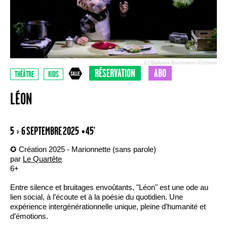
(c) Barbara Buchmann-Cotterot
RÉSERVATION
ABO
THÉÂTRE
KIDS
LÉON
5 › 6 SEPTEMBRE 2025
• 45'
✪ Création 2025 - Marionnette (sans parole)
par
Le Quartête
6+
Entre silence et bruitages envoûtants, "Léon" est une ode au
lien social, à l’écoute et à la poésie du quotidien. Une
expérience intergénérationnelle unique, pleine d’humanité et
d’émotions.