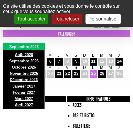
Panneau de gestion des cookies
Ce site utilise des cookies et vous donne le contrôle sur
ceux que vous souhaitez activer
Le Marni
CONCERTS
DANSE/CIRQUE
THÉÂTRE
KIDS
EXPOS
EVENTS
Tout accepter
Tout refuser
Personnaliser
INTRA MUROS
CALENDRIER
Septembre 2023
Août 2026
V
S
D
L
M
M
J
V
S
D
L
M
M
J
Septembre 2026
1
2
3
4
5
6
7
8
9
10
11
12
13
14
Octobre 2026
V
S
D
L
M
M
J
V
S
D
L
M
M
J
15
16
17
18
19
20
21
22
23
24
25
26
27
28
Novembre 2026
V
S
Décembre 2026
29
30
Janvier 2027
Février 2027
PRÉSENTATION
INFOS PRATIQUES
Mars 2027
ACCES
Avril 2027
BAR ET BISTRO
BILLETTERIE