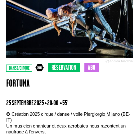
(c) Andrea Macchia
RÉSERVATION
ABO
DANSE/CIRQUE
FORTUNA
25 SEPTEMBRE 2025 • 20:00
• 55'
✪ Création 2025 cirque / danse / voile
Piergiorgio Milano
(BE-
IT)
Un musicien chanteur et deux acrobates nous racontent un
naufrage à l’envers.