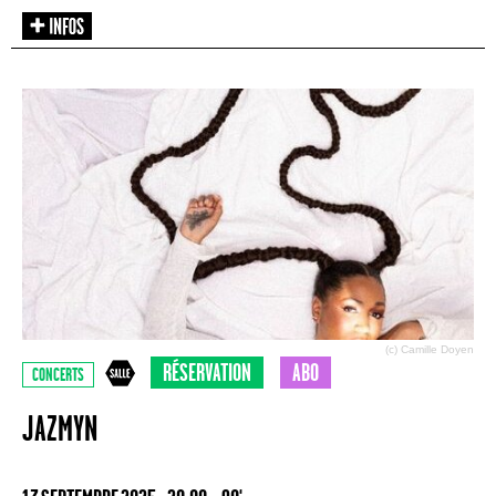
(c) Camille Doyen
RÉSERVATION
ABO
CONCERTS
JAZMYN