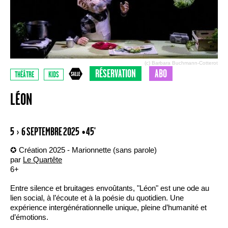
(c) Barbara Buchmann-Cotterot
RÉSERVATION
ABO
THÉÂTRE
KIDS
LÉON
5 › 6 SEPTEMBRE 2025
• 45'
✪ Création 2025 - Marionnette (sans parole)
par
Le Quartête
6+
Entre silence et bruitages envoûtants, "Léon" est une ode au
lien social, à l’écoute et à la poésie du quotidien. Une
expérience intergénérationnelle unique, pleine d’humanité et
d’émotions.