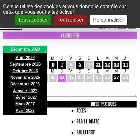
Panneau de gestion des cookies
Ce site utilise des cookies et vous donne le contrôle sur
ceux que vous souhaitez activer
Le Marni
CONCERTS
DANSE/CIRQUE
THÉÂTRE
KIDS
EXPOS
EVENTS
Tout accepter
Tout refuser
Personnaliser
INTRA MUROS
CALENDRIER
Décembre 2023
Août 2026
V
S
D
L
M
M
J
V
S
D
L
M
M
J
Septembre 2026
1
2
3
4
5
6
7
8
9
10
11
12
13
14
Octobre 2026
V
S
D
L
M
M
J
V
S
D
L
M
M
J
15
16
17
18
19
20
21
22
23
24
25
26
27
28
Novembre 2026
V
S
D
Décembre 2026
29
30
31
Janvier 2027
Février 2027
PRÉSENTATION
INFOS PRATIQUES
Mars 2027
ACCES
Avril 2027
BAR ET BISTRO
BILLETTERIE