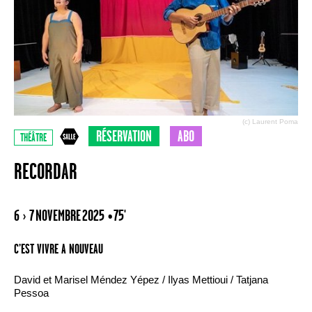
(c) Laurent Poma
RÉSERVATION
ABO
THÉÂTRE
RECORDAR
6 › 7 NOVEMBRE 2025
• 75'
C’EST VIVRE A NOUVEAU
David et Marisel Méndez Yépez / Ilyas Mettioui / Tatjana
Pessoa