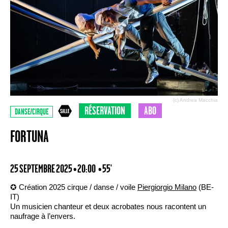
(c) Andrea Macchia
RÉSERVATION
ABO
DANSE/CIRQUE
FORTUNA
25 SEPTEMBRE 2025 • 20:00
• 55'
✪ Création 2025 cirque / danse / voile
Piergiorgio Milano
(BE-
IT)
Un musicien chanteur et deux acrobates nous racontent un
naufrage à l’envers.