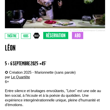
(c) Barbara Buchmann-Cotterot
RÉSERVATION
ABO
THÉÂTRE
KIDS
LÉON
5 › 6 SEPTEMBRE 2025
• 45'
✪ Création 2025 - Marionnette (sans parole)
par
Le Quartête
6+
Entre silence et bruitages envoûtants, "Léon" est une ode au
lien social, à l’écoute et à la poésie du quotidien. Une
expérience intergénérationnelle unique, pleine d’humanité et
d’émotions.