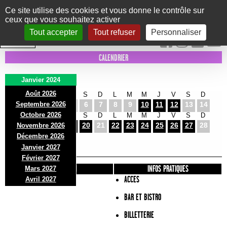
Panneau de gestion des cookies
Ce site utilise des cookies et vous donne le contrôle sur
ceux que vous souhaitez activer
Le Marni
CONCERTS
DANSE/CIRQUE
THÉÂTRE
KIDS
EXPOS
EVENTS
Tout accepter
Tout refuser
Personnaliser
INTRA MUROS
CALENDRIER
Janvier 2024
Août 2026
L
M
M
J
V
S
D
L
M
M
J
V
S
D
Septembre 2026
1
2
3
4
5
6
7
8
9
10
11
12
13
14
Octobre 2026
L
M
M
J
V
S
D
L
M
M
J
V
S
D
15
16
17
18
19
20
21
22
23
24
25
26
27
28
Novembre 2026
L
M
M
Décembre 2026
29
30
31
Janvier 2027
Février 2027
PRÉSENTATION
INFOS PRATIQUES
Mars 2027
ACCES
Avril 2027
BAR ET BISTRO
BILLETTERIE