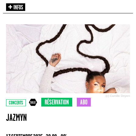
(c) Camille Doyen
RÉSERVATION
ABO
CONCERTS
JAZMYN