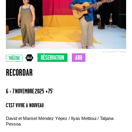
(c) Laurent Poma
RÉSERVATION
ABO
THÉÂTRE
RECORDAR
6 › 7 NOVEMBRE 2025
• 75'
C’EST VIVRE A NOUVEAU
David et Marisel Méndez Yépez / Ilyas Mettioui / Tatjana
Pessoa